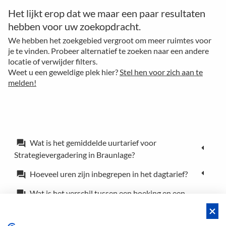
Het lijkt erop dat we maar een paar resultaten
hebben voor uw zoekopdracht.
We hebben het zoekgebied vergroot om meer ruimtes voor
je te vinden. Probeer alternatief te zoeken naar een andere
locatie of verwijder filters.
Weet u een geweldige plek hier?
Stel hen voor zich aan te
melden!
Wat is het gemiddelde uurtarief voor
forum
Strategievergadering in Braunlage?
Hoeveel uren zijn inbegrepen in het dagtarief?
forum
Wat is het verschil tussen een boeking en een
forum
reservering?
Kan ik de locatie voor slechts een paar uur
forum