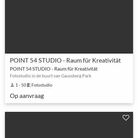
POINT 54 STUDIO - Raum für Kreativität
POINT 54 STUDIO - Raum für Kreativität
Fotostudio in de buurt van Gaussberg Park
1 - 50
Fotostudio
person
meeting_room
Op aanvraag