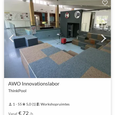
AWO Innovationslabor
ThinkPool
1 - 55
5,0 (1)
Workshopruimtes
person
star
meeting_room
€ 72
Vanaf
/h