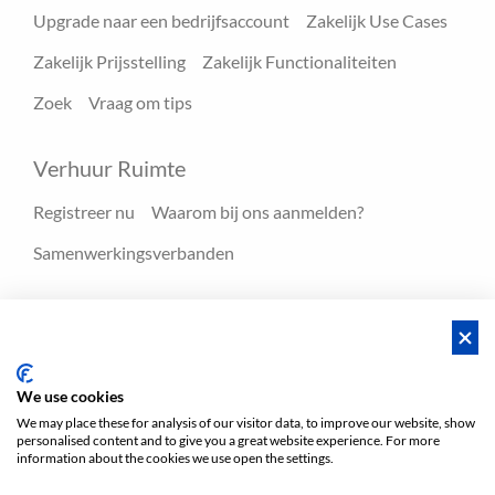
Upgrade naar een bedrijfsaccount
Zakelijk Use Cases
Zakelijk Prijsstelling
Zakelijk Functionaliteiten
Zoek
Vraag om tips
Verhuur Ruimte
Registreer nu
Waarom bij ons aanmelden?
Samenwerkingsverbanden
Hulpmiddelen
Blog
FAQ - Help center
We use cookies
We may place these for analysis of our visitor data, to improve our website, show
personalised content and to give you a great website experience. For more
Voorwaarden
Privacy
Voorwaarden/Impressum
information about the cookies we use open the settings.
Sitemap
EN
DE
NL