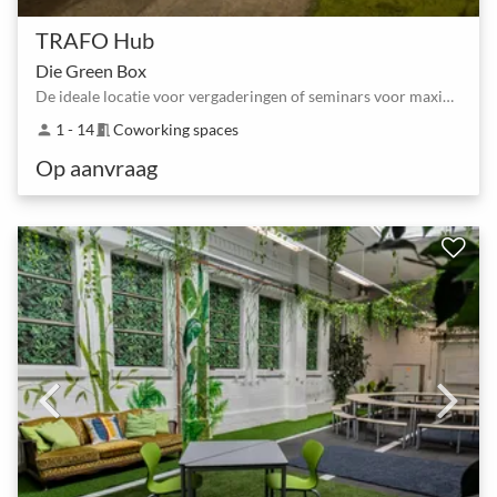
TRAFO Hub
Die Green Box
De ideale locatie voor vergaderingen of seminars voor maximaal 14 personen.
1 - 14
Coworking spaces
person
meeting_room
Op aanvraag