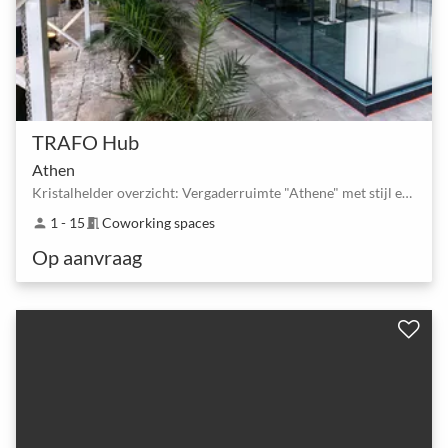
TRAFO Hub
Athen
Kristalhelder overzicht: Vergaderruimte "Athene" met stijl en technologie
1 - 15
Coworking spaces
person
meeting_room
Op aanvraag