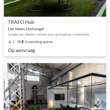
TRAFO Hub
Der Ideen-Dschungel
Jungle van ideeën: ruimte voor grenzeloze creativiteit
1 - 30
Coworking spaces
person
meeting_room
Op aanvraag