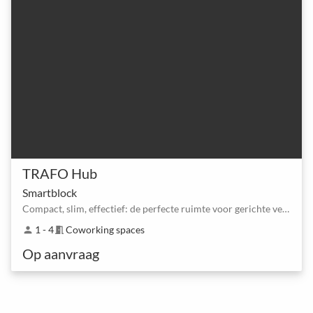
TRAFO Hub
Smartblock
Compact, slim, effectief: de perfecte ruimte voor gerichte vergaderingen
1 - 4
Coworking spaces
person
meeting_room
Op aanvraag