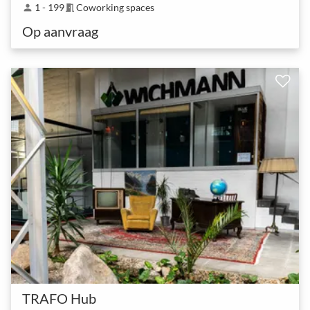
1 - 199
Coworking spaces
person
meeting_room
Op aanvraag
TRAFO Hub