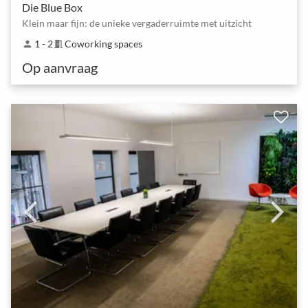
Die Blue Box
Klein maar fijn: de unieke vergaderruimte met uitzicht
1 - 2
Coworking spaces
person
meeting_room
Op aanvraag