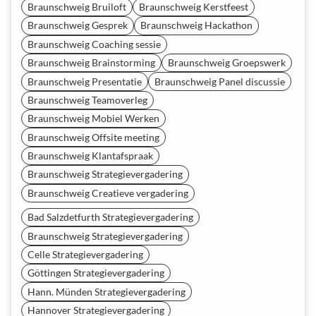
Braunschweig Bruiloft
Braunschweig Kerstfeest
Braunschweig Gesprek
Braunschweig Hackathon
Braunschweig Coaching sessie
Braunschweig Brainstorming
Braunschweig Groepswerk
Braunschweig Presentatie
Braunschweig Panel discussie
Braunschweig Teamoverleg
Braunschweig Mobiel Werken
Braunschweig Offsite meeting
Braunschweig Klantafspraak
Braunschweig Strategievergadering
Braunschweig Creatieve vergadering
Bad Salzdetfurth Strategievergadering
Braunschweig Strategievergadering
Celle Strategievergadering
Göttingen Strategievergadering
Hann. Münden Strategievergadering
Hannover Strategievergadering