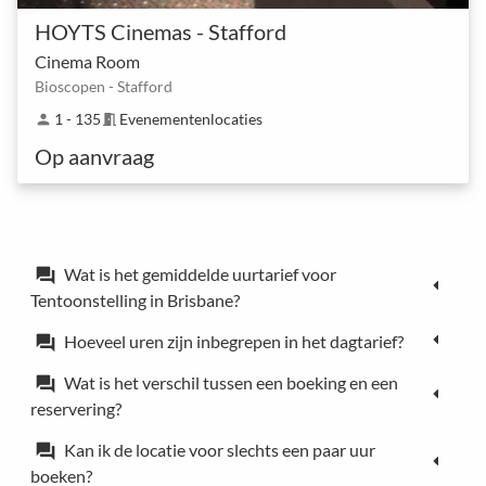
HOYTS Cinemas - Stafford
Cinema Room
Bioscopen - Stafford
1 - 135
Evenementenlocaties
person
meeting_room
Op aanvraag
Wat is het gemiddelde uurtarief voor
forum
Tentoonstelling in Brisbane?
Hoeveel uren zijn inbegrepen in het dagtarief?
forum
Wat is het verschil tussen een boeking en een
forum
reservering?
Kan ik de locatie voor slechts een paar uur
forum
boeken?