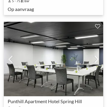
5 - 75
Bar
person
meeting_room
Op aanvraag
Punthill Apartment Hotel Spring Hill