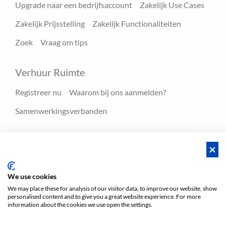
Upgrade naar een bedrijfsaccount
Zakelijk Use Cases
Zakelijk Prijsstelling
Zakelijk Functionaliteiten
Zoek
Vraag om tips
Verhuur Ruimte
Registreer nu
Waarom bij ons aanmelden?
Samenwerkingsverbanden
Hulpmiddelen
Blog
FAQ - Help center
We use cookies
We may place these for analysis of our visitor data, to improve our website, show
personalised content and to give you a great website experience. For more
Voorwaarden
Privacy
Voorwaarden/Impressum
information about the cookies we use open the settings.
Sitemap
EN
DE
NL