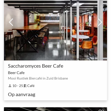
Saccharomyces Beer Cafe
Beer Cafe
Mooi Rustiek Biercafé in Zuid Brisbane
10 - 25
Café
person
meeting_room
Op aanvraag