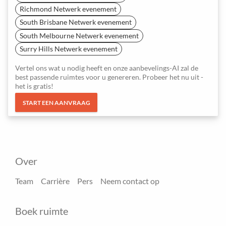
Richmond Netwerk evenement
South Brisbane Netwerk evenement
South Melbourne Netwerk evenement
Surry Hills Netwerk evenement
Vertel ons wat u nodig heeft en onze aanbevelings-AI zal de
best passende ruimtes voor u genereren. Probeer het nu uit -
het is gratis!
START EEN AANVRAAG
Over
Team
Carrière
Pers
Neem contact op
Boek ruimte