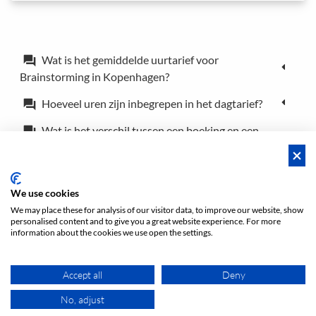
Wat is het gemiddelde uurtarief voor
forum
Brainstorming in Kopenhagen?
Hoeveel uren zijn inbegrepen in het dagtarief?
forum
Wat is het verschil tussen een boeking en een
forum
reservering?
Kan ik de locatie voor slechts een paar uur
forum
boeken?
We use cookies
We may place these for analysis of our visitor data, to improve our website, show
personalised content and to give you a great website experience. For more
Voorwaarden
Privacy
Voorwaarden/Impressum
information about the cookies we use open the settings.
Sitemap
EN
DE
NL
Accept all
Deny
No, adjust
KAART