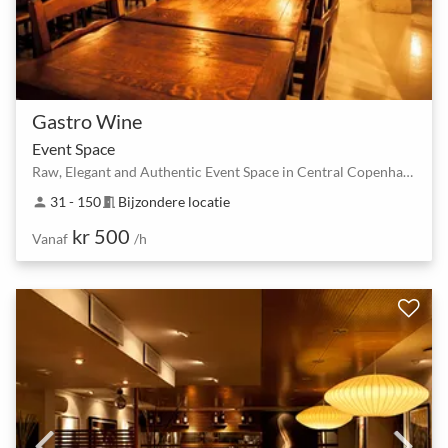
Gastro Wine
Event Space
Raw, Elegant and Authentic Event Space in Central Copenhagen
31 - 150
Bijzondere locatie
person
meeting_room
kr 500
Vanaf
/h