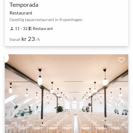
Temporada
Restaurant
Gezellig tapasrestaurant in Kopenhagen
11 - 32
Restaurant
person
meeting_room
kr 23
Vanaf
/h