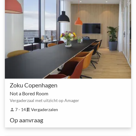
Zoku Copenhagen
Not a Bored Room
Vergaderzaal met uitzicht op Amager
7 - 14
Vergaderzalen
person
meeting_room
Op aanvraag