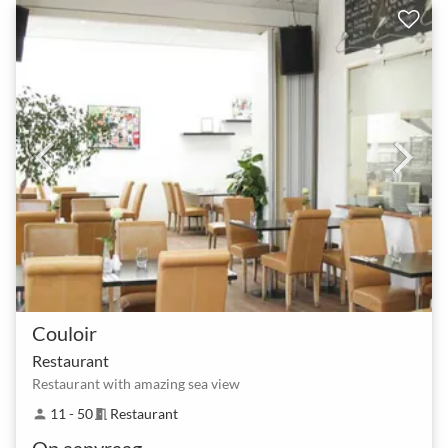
Couloir
Restaurant
Restaurant with amazing sea view
11 - 50
Restaurant
person
meeting_room
Op aanvraag