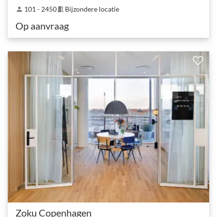
101 - 2450
Bijzondere locatie
person
meeting_room
Op aanvraag
Zoku Copenhagen