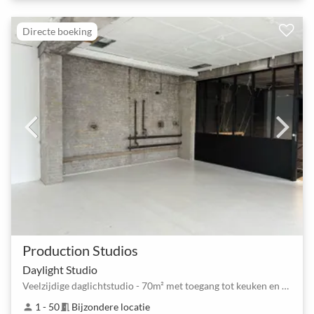
Directe boeking
Production Studios
Daylight Studio
Veelzijdige daglichtstudio - 70m² met toegang tot keuken en badkamer.
1 - 50
Bijzondere locatie
person
meeting_room