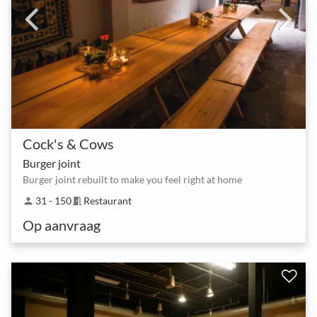
Cock's & Cows
Burger joint
Burger joint rebuilt to make you feel right at home
31 - 150
Restaurant
person
meeting_room
Op aanvraag