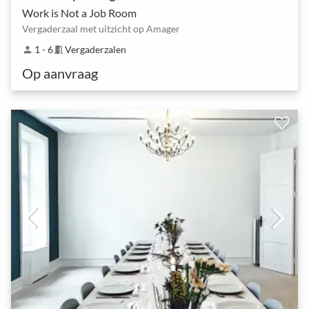
Work is Not a Job Room
Vergaderzaal met uitzicht op Amager
1 - 6
Vergaderzalen
person
meeting_room
Op aanvraag