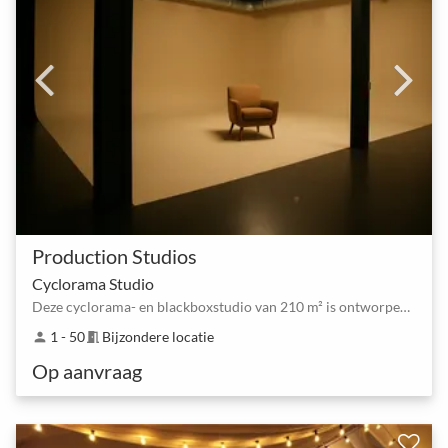
Production Studios
Cyclorama Studio
Deze cyclorama- en blackboxstudio van 210 m² is ontworpen voor ambitieuze producties.
1 - 50
Bijzondere locatie
person
meeting_room
Op aanvraag