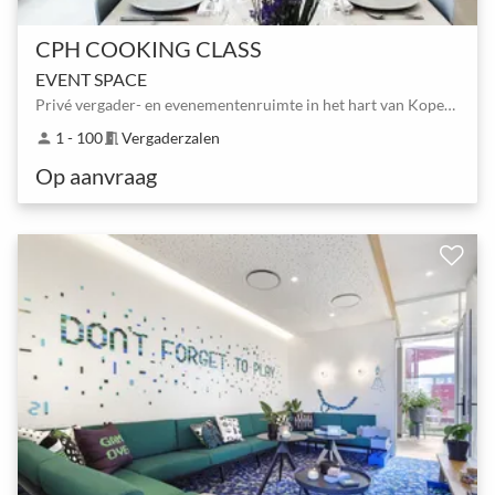
CPH COOKING CLASS
EVENT SPACE
Privé vergader- en evenementenruimte in het hart van Kopenhagen
1 - 100
Vergaderzalen
person
meeting_room
Op aanvraag