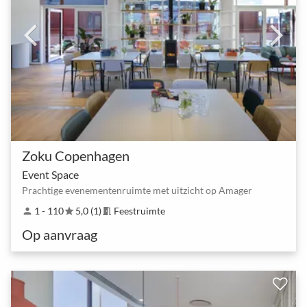
Zoku Copenhagen
Event Space
Prachtige evenementenruimte met uitzicht op Amager
1 - 110
5,0 (1)
Feestruimte
person
star
meeting_room
Op aanvraag