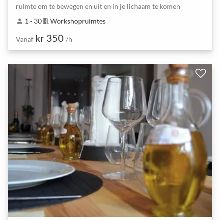
ruimte om te bewegen en uit en in je lichaam te komen
1 - 30
Workshopruimtes
person
meeting_room
kr 350
Vanaf
/h