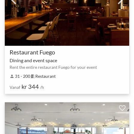
Restaurant Fuego
Dining and event space
Rent the entire restaurant Fuego for your event
31 - 200
Restaurant
person
meeting_room
kr 344
Vanaf
/h