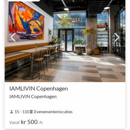
IAMLIVIN Copenhagen
IAMLIVIN Copenhagen
15 - 110
Evenementenlocaties
person
meeting_room
kr 500
Vanaf
/h