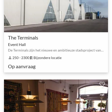
The Terminals
Event Hall
De Terminals zijn het nieuwe en ambitieuze stadsproject van Kopenhagen
250 - 2300
Bijzondere locatie
person
meeting_room
Op aanvraag