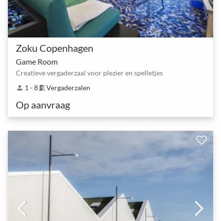
Zoku Copenhagen
Game Room
Creatieve vergaderzaal voor plezier en spelletjes
1 - 8
Vergaderzalen
person
meeting_room
Op aanvraag