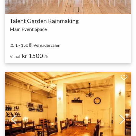
Talent Garden Rainmaking
Main Event Space
1 - 150
Vergaderzalen
person
meeting_room
kr 1500
Vanaf
/h