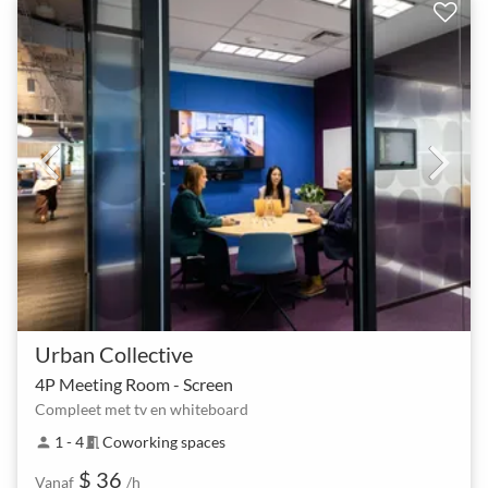
Urban Collective
4P Meeting Room - Screen
Compleet met tv en whiteboard
1 - 4
Coworking spaces
person
meeting_room
$ 36
Vanaf
/h