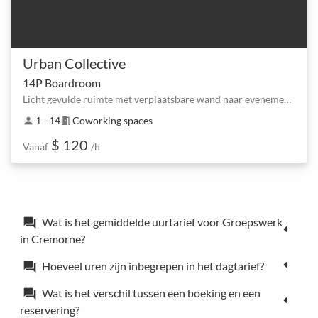
Urban Collective
14P Boardroom
Licht gevulde ruimte met verplaatsbare wand naar evenementenruimte en lobby
1 - 14
Coworking spaces
person
meeting_room
$ 120
Vanaf
/h
Wat is het gemiddelde uurtarief voor Groepswerk
forum
in Cremorne?
Hoeveel uren zijn inbegrepen in het dagtarief?
forum
Wat is het verschil tussen een boeking en een
forum
reservering?