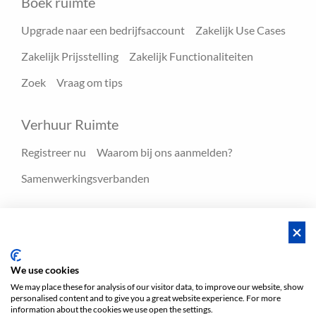
Boek ruimte
Upgrade naar een bedrijfsaccount
Zakelijk Use Cases
Zakelijk Prijsstelling
Zakelijk Functionaliteiten
Zoek
Vraag om tips
Verhuur Ruimte
Registreer nu
Waarom bij ons aanmelden?
Samenwerkingsverbanden
Hulpmiddelen
Blog
FAQ - Help center
We use cookies
We may place these for analysis of our visitor data, to improve our website, show
personalised content and to give you a great website experience. For more
Voorwaarden
Privacy
Voorwaarden/Impressum
information about the cookies we use open the settings.