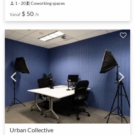
1 - 20
Coworking spaces
person
meeting_room
$ 50
Vanaf
/h
Urban Collective