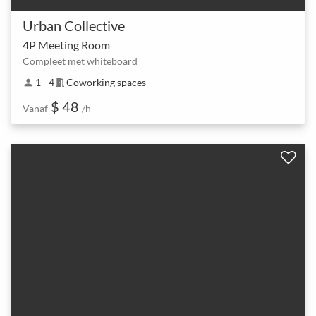
Urban Collective
4P Meeting Room
Compleet met whiteboard
1 - 4
Coworking spaces
person
meeting_room
$ 48
Vanaf
/h