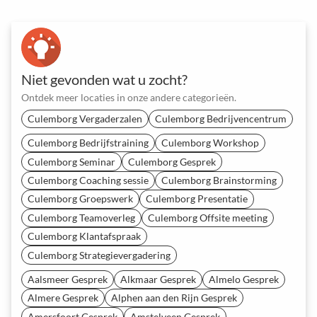
Niet gevonden wat u zocht?
Ontdek meer locaties in onze andere categorieën.
Culemborg Vergaderzalen
Culemborg Bedrijvencentrum
Culemborg Bedrijfstraining
Culemborg Workshop
Culemborg Seminar
Culemborg Gesprek
Culemborg Coaching sessie
Culemborg Brainstorming
Culemborg Groepswerk
Culemborg Presentatie
Culemborg Teamoverleg
Culemborg Offsite meeting
Culemborg Klantafspraak
Culemborg Strategievergadering
Aalsmeer Gesprek
Alkmaar Gesprek
Almelo Gesprek
Almere Gesprek
Alphen aan den Rijn Gesprek
Amersfoort Gesprek
Amstelveen Gesprek