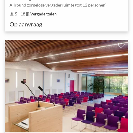
Allround zorgeloze vergaderruimte (tot 12 personen)
5 - 18
Vergaderzalen
person
meeting_room
Op aanvraag