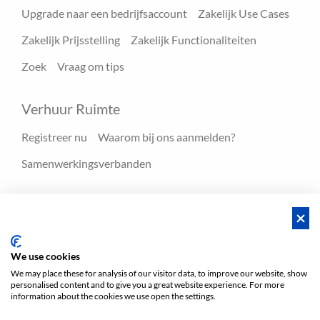
Upgrade naar een bedrijfsaccount
Zakelijk Use Cases
Zakelijk Prijsstelling
Zakelijk Functionaliteiten
Zoek
Vraag om tips
Verhuur Ruimte
Registreer nu
Waarom bij ons aanmelden?
Samenwerkingsverbanden
Hulpmiddelen
Blog
FAQ - Help center
We use cookies
We may place these for analysis of our visitor data, to improve our website, show
personalised content and to give you a great website experience. For more
Voorwaarden
Privacy
Voorwaarden/Impressum
information about the cookies we use open the settings.
Sitemap
EN
DE
NL