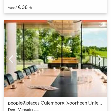
€ 38
Vanaf
/h
people@places Culemborg (voorheen UniePlaza)
Den - Vergaderzaal