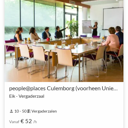
people@places Culemborg (voorheen UniePlaza)
Eik - Vergaderzaal
10 - 50
Vergaderzalen
person
meeting_room
€ 52
Vanaf
/h