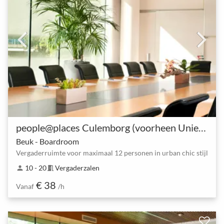
people@places Culemborg (voorheen UniePlaza)
Beuk - Boardroom
Vergaderruimte voor maximaal 12 personen in urban chic stijl
10 - 20
Vergaderzalen
person
meeting_room
€ 38
Vanaf
/h