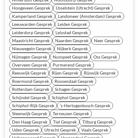
Hoogeveen Gesprek
IJsselstein (Utrecht) Gesprek
Kamperland Gesprek
Landsmeer (Amsterdam) Gesprek
Leeuwarden Gesprek
Leiden Gesprek
Leiderdorp Gesprek
Lelystad Gesprek
Maastricht Gesprek
Naarden Gesprek
Neer Gesprek
Nieuwegein Gesprek
Nijkerk Gesprek
Nijmegen Gesprek
Nunspeet Gesprek
Oss Gesprek
Overveen Gesprek
Purmerend Gesprek
Reeuwijk Gesprek
Rijen Gesprek
Rijswijk Gesprek
Roermond Gesprek
Roosendaal Gesprek
Rotterdam Gesprek
Schagen Gesprek
Schijndel Gesprek
Schiphol Gesprek
Schiphol-Rijk Gesprek
's-Hertogenbosch Gesprek
Steenwijk Gesprek
Terneuzen Gesprek
Den Haag Gesprek
Tiel Gesprek
Tilburg Gesprek
Uden Gesprek
Utrecht Gesprek
Vaals Gesprek
Valkenswaard Gesprek
Veenendaal Gesprek