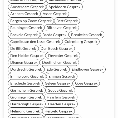
Amsterdam Gesprek
Apeldoorn Gesprek
Arnhem Gesprek
Assen Gesprek
Bergen op Zoom Gesprek
Best Gesprek
Beuningen Gesprek
Bilthoven Gesprek
Boekelo Gesprek
Breda Gesprek
Breukelen Gesprek
Capelle aan den IJssel Gesprek
Culemborg Gesprek
De Bilt Gesprek
Den Bosch Gesprek
Den Helder Gesprek
Deventer Gesprek
Diemen Gesprek
Doetinchem Gesprek
Dordrecht Gesprek
Ede Gesprek
Eindhoven Gesprek
Emmeloord Gesprek
Emmen Gesprek
Enschede Gesprek
Geleen Gesprek
Goes Gesprek
Gorinchem Gesprek
Gouda Gesprek
Groningen Gesprek
Haarlem Gesprek
Harderwijk Gesprek
Heerlen Gesprek
Helmond Gesprek
Hengelo Gesprek
Hilversum Gesprek
Hoofddorp Gesprek