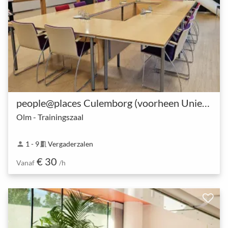
people@places Culemborg (voorheen UniePlaza)
Olm - Trainingszaal
1 - 9
Vergaderzalen
person
meeting_room
€ 30
Vanaf
/h