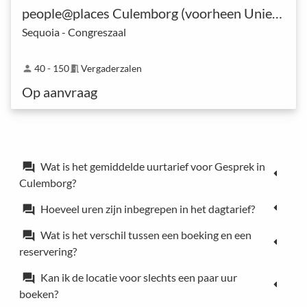
people@places Culemborg (voorheen UniePlaza)
Sequoia - Congreszaal
40 - 150
Vergaderzalen
person
meeting_room
Op aanvraag
Wat is het gemiddelde uurtarief voor Gesprek in
forum
Culemborg?
Hoeveel uren zijn inbegrepen in het dagtarief?
forum
Wat is het verschil tussen een boeking en een
forum
reservering?
Kan ik de locatie voor slechts een paar uur
forum
boeken?