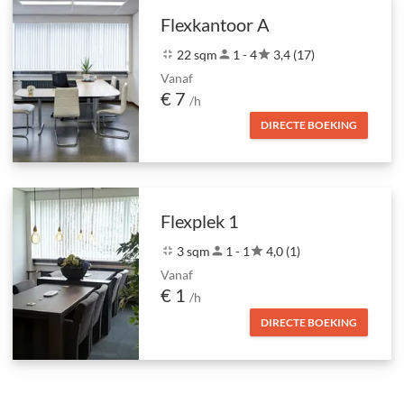
Flexkantoor A
fullscreen_exit
22 sqm
person
1 - 4
star
3,4 (17)
Vanaf
€ 7
/h
DIRECTE BOEKING
Flexplek 1
fullscreen_exit
3 sqm
person
1 - 1
star
4,0 (1)
Vanaf
€ 1
/h
DIRECTE BOEKING