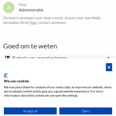
Host
A
Administratie
De host is de expert voor deze ruimte. Je kunt voor specifieke
verzoeken direct
hier
contact opnemen.
Goed om te weten
Extra's en voorzieningen
emoji_food_beverage
Kaart en aankomstinstructies
place
We use cookies
We may place these for analysis of our visitor data, to improve our website, show
personalised content and to give you a great website experience. For more
Open footer
information about the cookies we use open the settings.
Prijs vanaf
Accept all
Deny
DIRECTE BOEKING