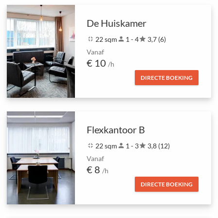
De Huiskamer
fullscreen_exit
22 sqm
person
1 - 4
star
3,7 (6)
Vanaf
€ 10
/h
DIRECTE BOEKING
Flexkantoor B
fullscreen_exit
22 sqm
person
1 - 3
star
3,8 (12)
Vanaf
€ 8
/h
DIRECTE BOEKING