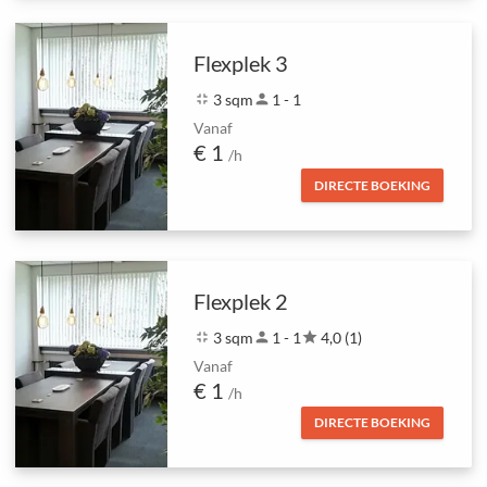
Flexplek 3
fullscreen_exit
3 sqm
person
1 - 1
Vanaf
€ 1
/h
DIRECTE BOEKING
Flexplek 2
fullscreen_exit
3 sqm
person
1 - 1
star
4,0 (1)
Vanaf
€ 1
/h
DIRECTE BOEKING