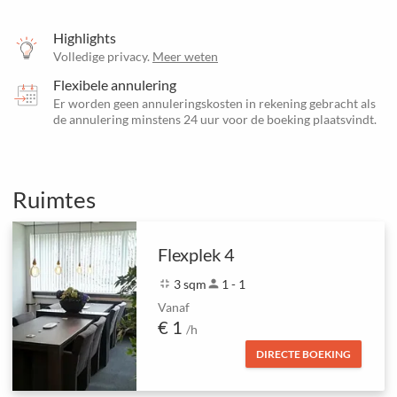
Highlights
Volledige privacy.
Meer weten
Flexibele annulering
Er worden geen annuleringskosten in rekening gebracht als
de annulering minstens 24 uur voor de boeking plaatsvindt.
Ruimtes
Flexplek 4
fullscreen_exit
3 sqm
person
1 - 1
Vanaf
€ 1
/h
DIRECTE BOEKING