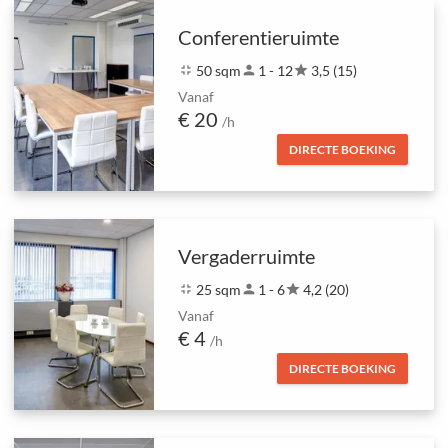
Conferentieruimte
fullscreen_exit
50 sqm
person
1 - 12
star
3,5 (15)
Vanaf
€ 20
/h
DIRECTE BOEKING
Vergaderruimte
fullscreen_exit
25 sqm
person
1 - 6
star
4,2 (20)
Vanaf
€ 4
/h
DIRECTE BOEKING