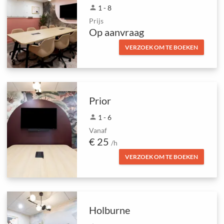
person
1 - 8
Prijs
Op aanvraag
VERZOEK OM TE BOEKEN
Prior
person
1 - 6
Vanaf
€ 25
/h
VERZOEK OM TE BOEKEN
Holburne