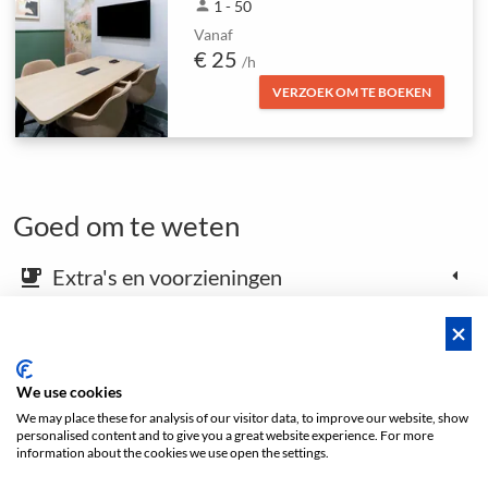
person
1 - 50
Vanaf
€ 25
/h
VERZOEK OM TE BOEKEN
Goed om te weten
Extra's en voorzieningen
emoji_food_beverage
Kaart en aankomstinstructies
place
We use cookies
We may place these for analysis of our visitor data, to improve our website, show
Open footer
personalised content and to give you a great website experience. For more
information about the cookies we use open the settings.