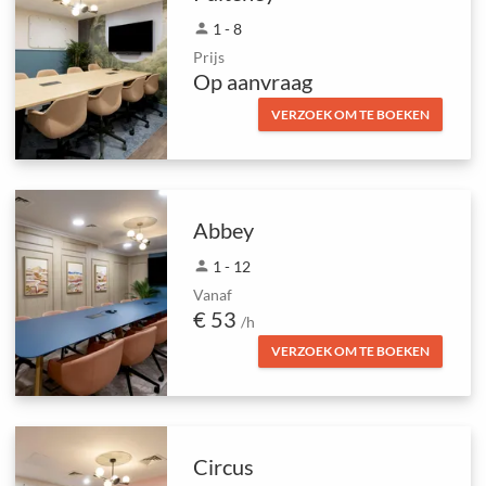
person
1 - 8
Prijs
Op aanvraag
VERZOEK OM TE BOEKEN
Abbey
person
1 - 12
Vanaf
€ 53
/h
VERZOEK OM TE BOEKEN
Circus