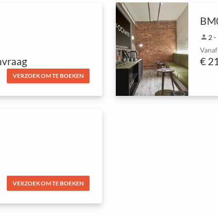
BM
person
2 -
Vanaf
nvraag
€ 2
VERZOEK OM TE BOEKEN
VERZOEK OM TE BOEKEN