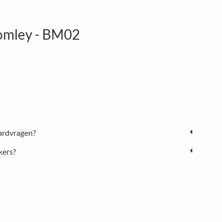
omley - BM02
ardvragen?
kers?