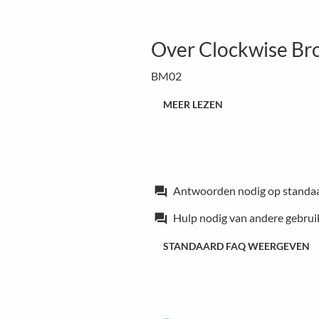
Over Clockwise Br
BM02
MEER LEZEN
Antwoorden nodig op standa
forum
Hulp nodig van andere gebrui
forum
STANDAARD FAQ WEERGEVEN