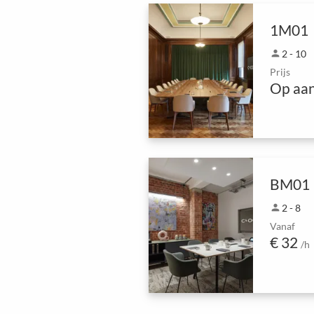
1M01
person
2 - 10
Prijs
Op aa
BM01
person
2 - 8
Vanaf
€ 32
/h