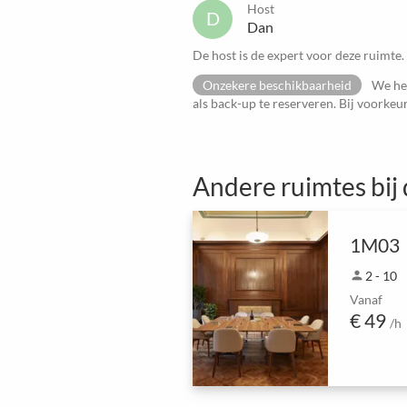
Host
D
Dan
De host is de expert voor deze ruimte.
Onzekere beschikbaarheid
We heb
als back-up te reserveren. Bij voorke
Andere ruimtes bij 
1M03
person
2 - 10
Vanaf
€ 49
/h