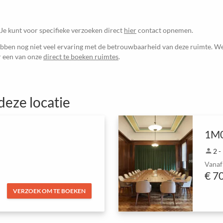
 Je kunt voor specifieke verzoeken direct
hier
contact opnemen.
ben nog niet veel ervaring met de betrouwbaarheid van deze ruimte. We
ur een van onze
direct te boeken ruimtes
.
deze locatie
1M
person
2 -
Vanaf
€ 7
VERZOEK OM TE BOEKEN