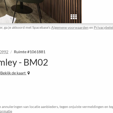
er, ga je akkoord met Spacebase's
Algemene voorwaarden
en
Privacybele
40992
Ruimte #1061881
mley - BM02
Bekijk de kaart
 annuleringen van locatie aanbieders, tegen onjuiste vermeldingen en t
formatie