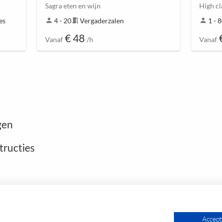
Sagra eten en wijn
High c
es
person
4 - 20
meeting_room
Vergaderzalen
person
1 - 
€ 48
Vanaf
/h
Vanaf
gen
tructies
Open footer
Accept 