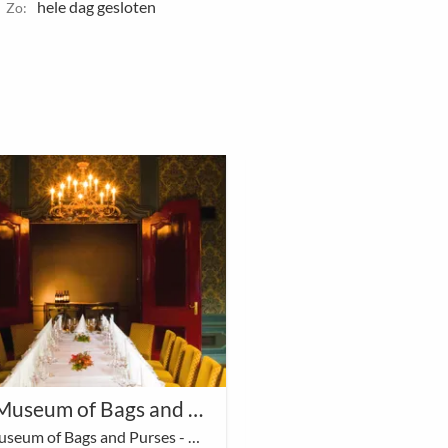
hele dag gesloten
Zo:
The Museum of Bags and Purses - Grand Period room
The Museum of Bags and Purses - Grand Period room