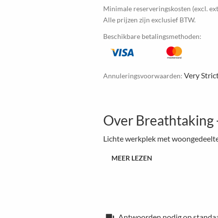
Minimale reserveringskosten (excl. ext
Alle prijzen zijn exclusief BTW.
Beschikbare betalingsmethoden:
Very Stric
Annuleringsvoorwaarden:
Over Breathtaking 
Lichte werkplek met woongedeelte
MEER LEZEN
Antwoorden nodig op standa
forum