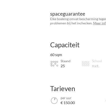
spaceguarantee
Elke boeking omvat bescherming tegen
problemen bij het inchecken.
Meer in
Capaciteit
60 sqm
Staand
School
25
n.v.t.
Tarieven
per uur
€ 150.00