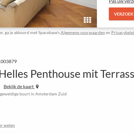
Pas uw verz
VERZOEK
er, ga je akkoord met Spacebase's
Algemene voorwaarden
en
Privacybele
1003879
 Helles Penthouse mit Terras
Bekijk de kaart
n geweldige buurt in Amsterdam Zuid
r weten