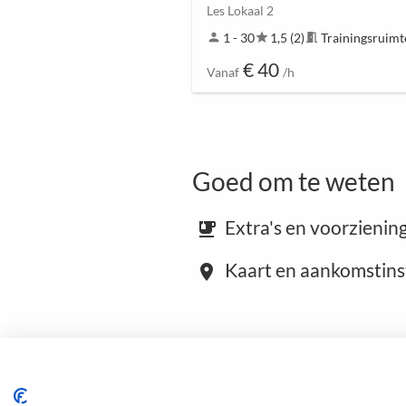
Les Lokaal 2
person
1 - 30
star
1,5 (2)
meeting_room
Trainingsruimt
€ 40
Vanaf
/h
Goed om te weten
Extra's en voorzienin
emoji_food_beverage
Kaart en aankomstins
place