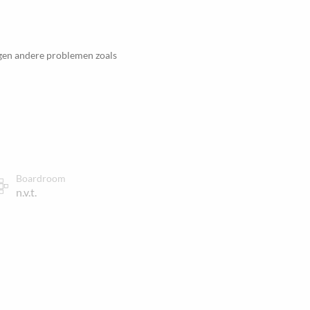
egen andere problemen zoals
Boardroom
n.v.t.