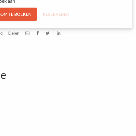
oek aan
 OM TE BOEKEN
RESERVEREN
id
.
Delen
se