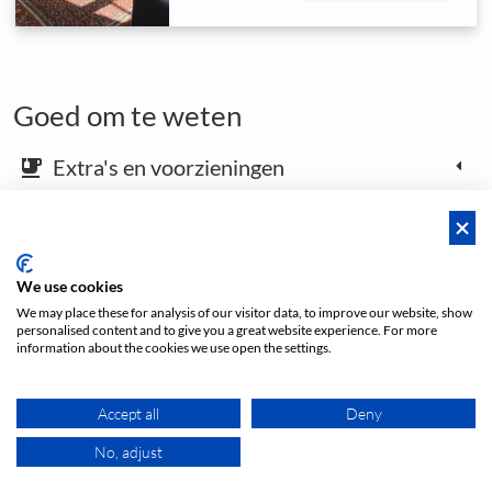
Goed om te weten
Extra's en voorzieningen
emoji_food_beverage
Kaart en aankomstinstructies
place
We use cookies
We may place these for analysis of our visitor data, to improve our website, show
Open footer
personalised content and to give you a great website experience. For more
information about the cookies we use open the settings.
Prijs vanaf
Accept all
Deny
DIRECTE BOEKING
€ 30
/h
No, adjust
reserve
gratis.