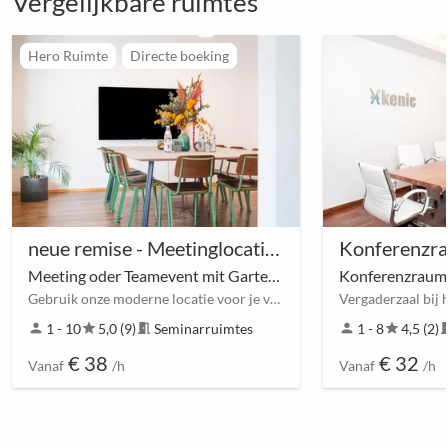
Vergelijkbare ruimtes
Hero Ruimte
Directe boeking
neue remise - Meetinglocation
Konferenzra
Meeting oder Teamevent mit Garten und Terrasse
Konferenzraum
Gebruik onze moderne locatie voor je volgende teamevenement
Vergaderzaal bi
person
1 - 10
star
5,0 (9)
meeting_room
Seminarruimtes
person
1 - 8
star
4,5 (2)
meetin
€ 38
€ 32
Vanaf
/h
Vanaf
/h