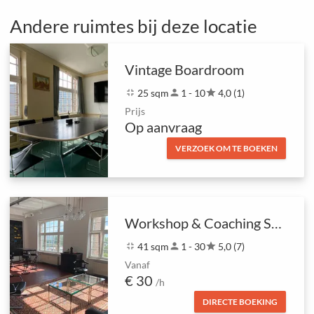
Andere ruimtes bij deze locatie
Vintage Boardroom
fullscreen_exit
25 sqm
person
1 - 10
star
4,0 (1)
Prijs
Op aanvraag
VERZOEK OM TE BOEKEN
Workshop & Coaching Space with panoramic outlook
fullscreen_exit
41 sqm
person
1 - 30
star
5,0 (7)
Vanaf
€ 30
/h
DIRECTE BOEKING