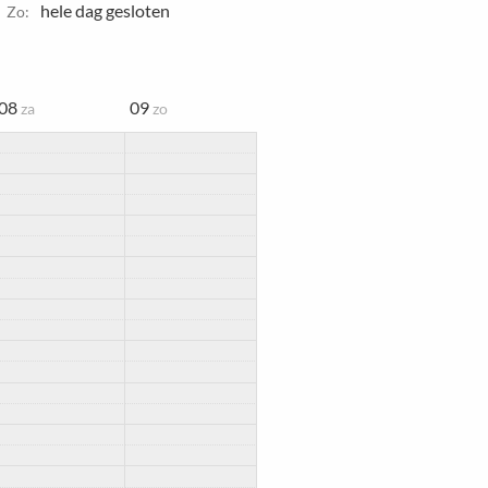
hele dag gesloten
Zo:
08
09
za
zo