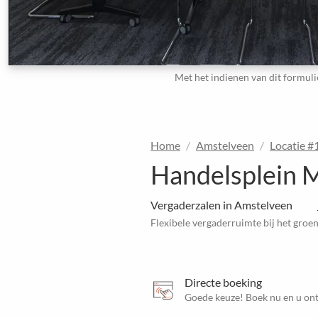
Met het indienen van dit formuli
Home
Amstelveen
Locatie 
Handelsplein M
Vergaderzalen in Amstelveen
Flexibele vergaderruimte bij het groe
Directe boeking
Goede keuze! Boek nu en u ont