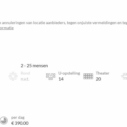
 annuleringen van locatie aanbieders, tegen onjuiste vermeldingen en t
formatie
2 - 25 mensen
Rond
U-opstelling
Theater
n.v.t.
14
20
per dag
€ 390.00