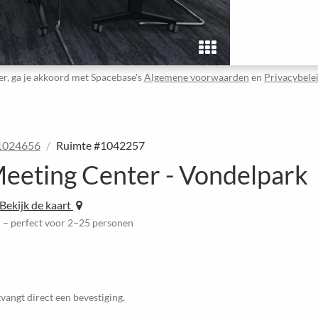
er, ga je akkoord met Spacebase's
Algemene voorwaarden
en
Privacybele
#1024656
Ruimte #1042257
eeting Center - Vondelpark
Bekijk de kaart
n – perfect voor 2–25 personen
vangt direct een bevestiging.