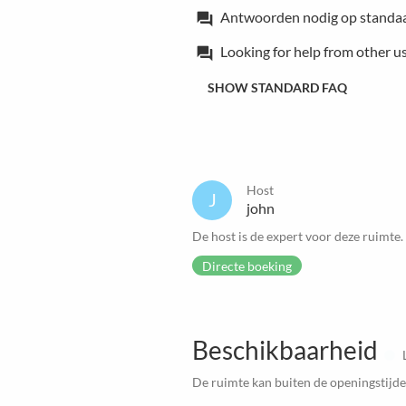
Antwoorden nodig op standa
forum
Looking for help from other u
forum
SHOW STANDARD FAQ
Host
J
john
De host is de expert voor deze ruimte.
Directe boeking
Beschikbaarheid
De ruimte kan buiten de openingstijd