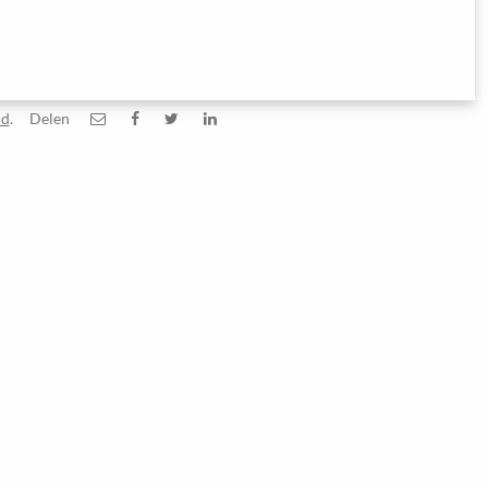
id
.
Delen