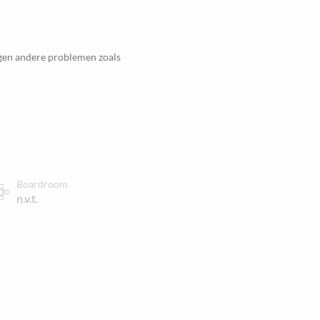
egen andere problemen zoals
Boardroom
n.v.t.