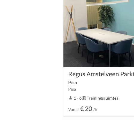
Pisa
Pisa
person
1 - 6
meeting_room
Trainingsruimtes
€ 20
Vanaf
/h