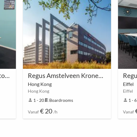
Regus Amstelveen Parktoren
Regus Amstelveen Kronenburg
Hong Kong
Eiffel
Hong Kong
Eiffel
person
1 - 20
meeting_room
Boardrooms
person
1 - 6
m
€ 20
Vanaf
/h
Vanaf