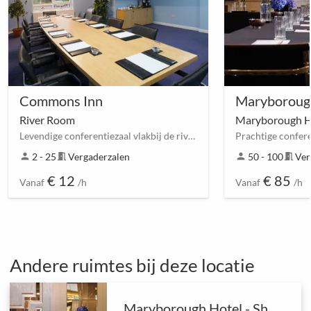
Commons Inn
Maryboroug
River Room
Maryborough Ho
Levendige conferentiezaal vlakbij de rivier de Bruid
person
2 - 25
meeting_room
Vergaderzalen
person
50 - 100
meeting_room
Ver
€ 12
€ 85
Vanaf
/h
Vanaf
/h
Andere ruimtes bij deze locatie
Maryborough Hotel - Sherrard Suite