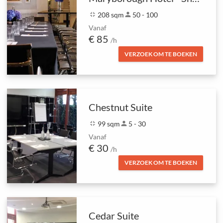
fullscreen_exit
208 sqm
person
50 - 100
Vanaf
€ 85
/h
VERZOEK OM TE BOEKEN
Chestnut Suite
fullscreen_exit
99 sqm
person
5 - 30
Vanaf
€ 30
/h
VERZOEK OM TE BOEKEN
Cedar Suite