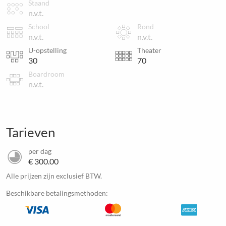
Staand
n.v.t.
School
Rond
n.v.t.
n.v.t.
U-opstelling
Theater
30
70
Boardroom
n.v.t.
Tarieven
per dag
€ 300.00
Alle prijzen zijn exclusief BTW.
Beschikbare betalingsmethoden: