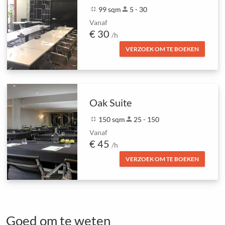
fullscreen_exit
99 sqm
person
5 - 30
Vanaf
€ 30
/h
VERZOEK OM TE BOEKEN
Oak Suite
fullscreen_exit
150 sqm
person
25 - 150
Vanaf
€ 45
/h
VERZOEK OM TE BOEKEN
Goed om te weten