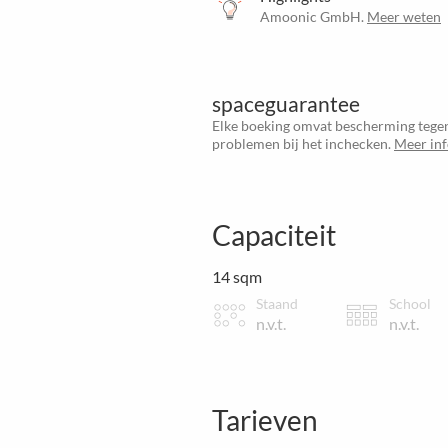
Amoonic GmbH.
Meer weten
spaceguarantee
Elke boeking omvat bescherming tegen
problemen bij het inchecken.
Meer in
Capaciteit
14 sqm
Staand
School
n.v.t.
n.v.t.
Tarieven