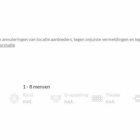
 annuleringen van locatie aanbieders, tegen onjuiste vermeldingen en t
formatie
1 - 8 mensen
Rond
U-opstelling
Theater
n.v.t.
n.v.t.
n.v.t.