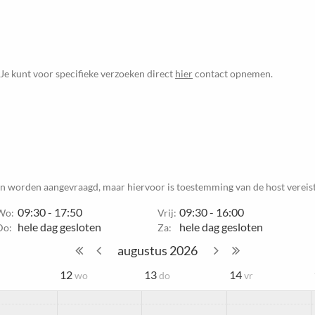
 Je kunt voor specifieke verzoeken direct
hier
contact opnemen.
en worden aangevraagd, maar hiervoor is toestemming van de host vereist
09:30 - 17:50
09:30 - 16:00
Wo:
Vrij:
hele dag gesloten
hele dag gesloten
Do:
Za:
augustus
2026
12
13
14
wo
do
vr