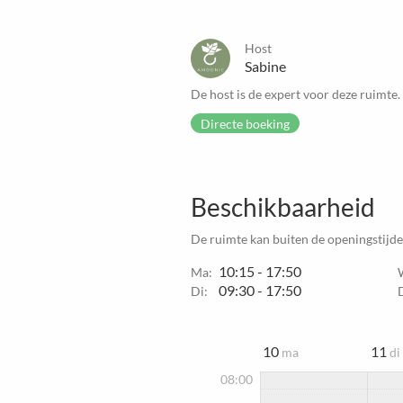
Host
Sabine
De host is de expert voor deze ruimte.
Directe boeking
Beschikbaarheid
De ruimte kan buiten de openingstijd
10:15 - 17:50
Ma:
09:30 - 17:50
Di:
10
11
ma
di
08:00