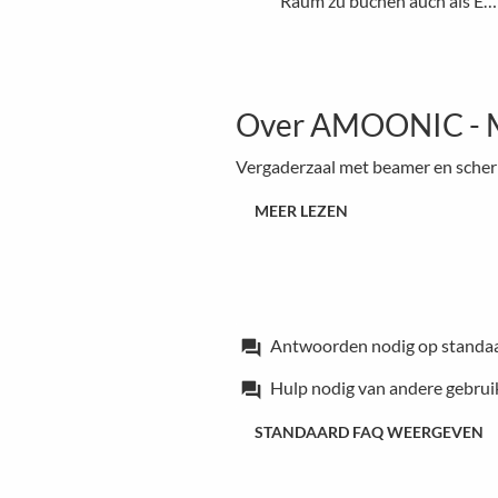
Raum zu buchen auch als E…
Over AMOONIC - Mee
Vergaderzaal met beamer en scher
MEER LEZEN
Antwoorden nodig op standa
forum
Hulp nodig van andere gebrui
forum
STANDAARD FAQ WEERGEVEN