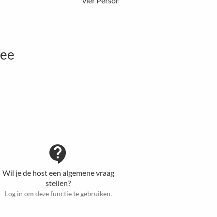
vier Personen.
fee
contact_support
Wil je de host een algemene vraag
stellen?
Log in om deze functie te gebruiken.