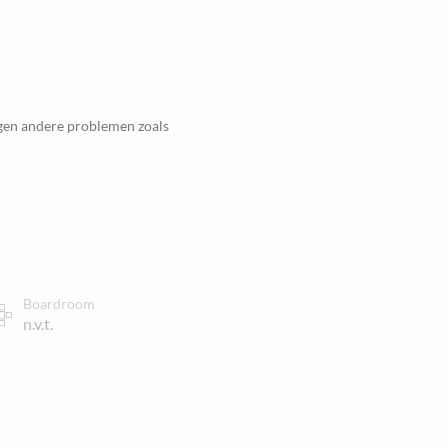
egen andere problemen zoals
Boardroom
n.v.t.