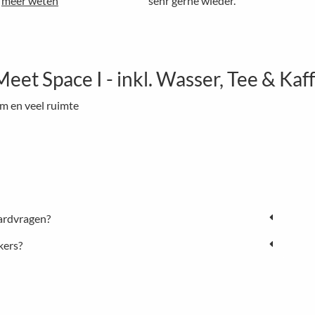
meer weten
sehr gerne wieder.
t Space I - inkl. Wasser, Tee & Kaf
m en veel ruimte
ardvragen?
kers?