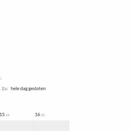
.
hele dag gesloten
Zo:
15
16
za
zo