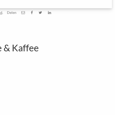
id
.
Delen
e & Kaffee