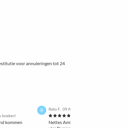
estitutie voor annuleringen tot 24
Reto F.
09 Apr 2025
R
w boeken!
Ik zou het opnieuw boek
 und kommen
Nettes Ambiente. Gute Location zum Tre