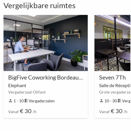
Vergelijkbare ruimtes
BigFive Coworking Bordeaux Chartrons
Seven 7Th
Elephant
Salle de Récept
Vergaderzaal Olifant
Grote vergaderza
person
1 - 10
meeting_room
Vergaderzalen
person
10 - 30
meeting_room
Verg
€ 30
€ 30
Vanaf
/h
Vanaf
/h