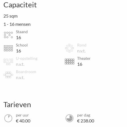
Capaciteit
25 sqm
1 - 16 mensen
Staand
16
School
Rond
16
n.v.t.
U-opstelling
Theater
n.v.t.
16
Boardroom
n.v.t.
Tarieven
per uur
per dag
€ 40.00
€ 238.00