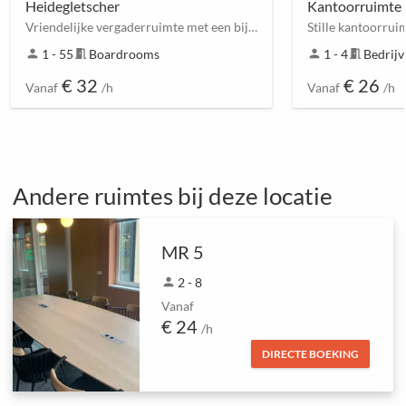
Heidegletscher
Kantoorruimte
Vriendelijke vergaderruimte met een bijzondere sfeer tussen Horstfeldweg en Bispingen Zuid
person
1 - 55
meeting_room
Boardrooms
person
1 - 4
meeting_room
Bedrij
€ 32
€ 26
Vanaf
/h
Vanaf
/h
Andere ruimtes bij deze locatie
MR 5
person
2 - 8
Vanaf
€ 24
/h
DIRECTE BOEKING