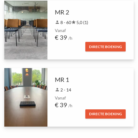
MR 2
person
8 - 60
star
5,0 (1)
Vanaf
€ 39
/h
DIRECTE BOEKING
MR 1
person
2 - 14
Vanaf
€ 39
/h
DIRECTE BOEKING