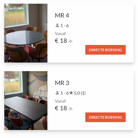
MR 4
person
1 - 6
Vanaf
€ 18
/h
DIRECTE BOEKING
MR 3
person
1 - 6
star
5,0 (1)
Vanaf
€ 18
/h
DIRECTE BOEKING