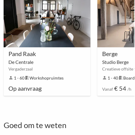
Pand Raak
Berge
De Centrale
Studio Berge
Vergaderzaal
person
1 - 60
meeting_room
Workshopruimtes
person
1 - 40
meeting_room
Boar
Op aanvraag
€ 54
Vanaf
/h
Goed om te weten