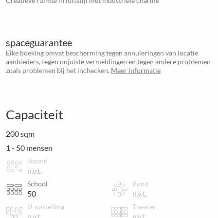
Creatieve ruimte in loftstijl met industriële charme
spaceguarantee
Elke boeking omvat bescherming tegen annuleringen van locatie
aanbieders, tegen onjuiste vermeldingen en tegen andere problemen
zoals problemen bij het inchecken.
Meer informatie
Capaciteit
200 sqm
1 - 50 mensen
Staand
n.v.t.
School
Rond
50
n.v.t.
U-opstelling
Theater
n.v.t.
n.v.t.