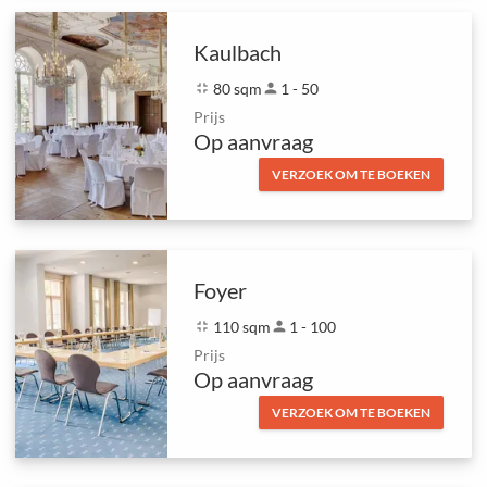
Kaulbach
fullscreen_exit
80 sqm
person
1 - 50
Prijs
Op aanvraag
VERZOEK OM TE BOEKEN
Foyer
fullscreen_exit
110 sqm
person
1 - 100
Prijs
Op aanvraag
VERZOEK OM TE BOEKEN