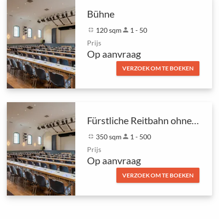
Bühne
fullscreen_exit
120 sqm
person
1 - 50
Prijs
Op aanvraag
VERZOEK OM TE BOEKEN
Fürstliche Reitbahn ohne Bühne und Empore
fullscreen_exit
350 sqm
person
1 - 500
Prijs
Op aanvraag
VERZOEK OM TE BOEKEN