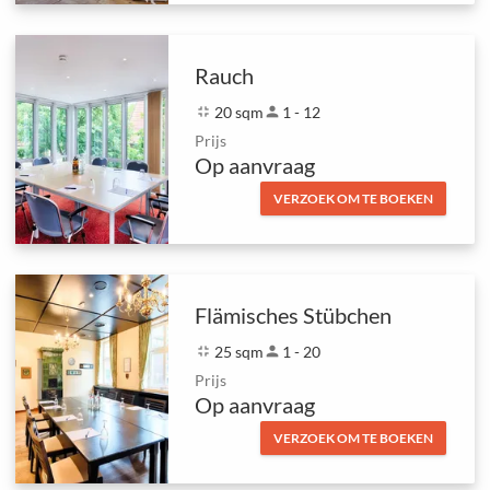
Rauch
fullscreen_exit
20 sqm
person
1 - 12
Prijs
Op aanvraag
VERZOEK OM TE BOEKEN
Flämisches Stübchen
fullscreen_exit
25 sqm
person
1 - 20
Prijs
Op aanvraag
VERZOEK OM TE BOEKEN