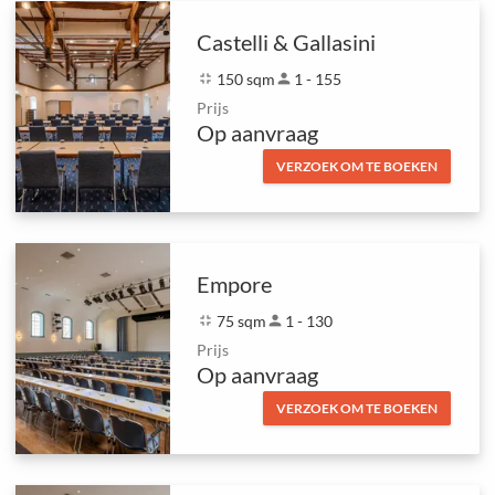
Castelli & Gallasini
fullscreen_exit
150 sqm
person
1 - 155
Prijs
Op aanvraag
VERZOEK OM TE BOEKEN
Empore
fullscreen_exit
75 sqm
person
1 - 130
Prijs
Op aanvraag
VERZOEK OM TE BOEKEN