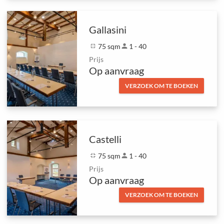
Gallasini
fullscreen_exit
75 sqm
person
1 - 40
Prijs
Op aanvraag
VERZOEK OM TE BOEKEN
Castelli
fullscreen_exit
75 sqm
person
1 - 40
Prijs
Op aanvraag
VERZOEK OM TE BOEKEN