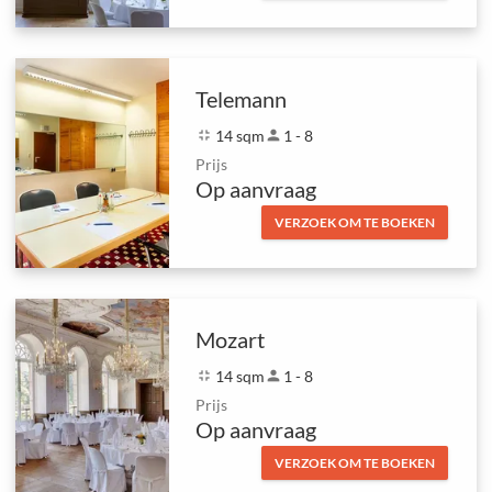
Telemann
fullscreen_exit
14 sqm
person
1 - 8
Prijs
Op aanvraag
VERZOEK OM TE BOEKEN
Mozart
fullscreen_exit
14 sqm
person
1 - 8
Prijs
Op aanvraag
VERZOEK OM TE BOEKEN