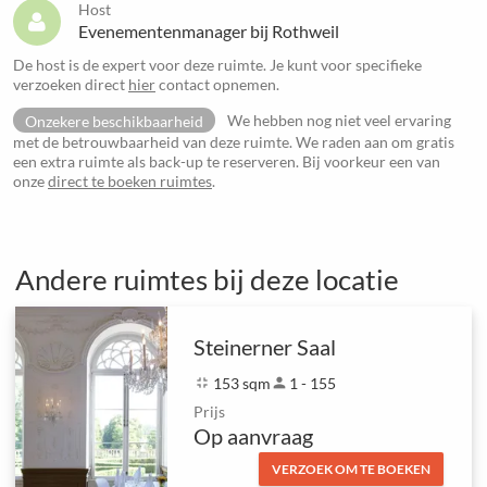
Host
Evenementenmanager bij Rothweil
De host is de expert voor deze ruimte. Je kunt voor specifieke
verzoeken direct
hier
contact opnemen.
Onzekere beschikbaarheid
We hebben nog niet veel ervaring
met de betrouwbaarheid van deze ruimte. We raden aan om gratis
een extra ruimte als back-up te reserveren. Bij voorkeur een van
onze
direct te boeken ruimtes
.
Andere ruimtes bij deze locatie
Steinerner Saal
fullscreen_exit
153 sqm
person
1 - 155
Prijs
Op aanvraag
VERZOEK OM TE BOEKEN