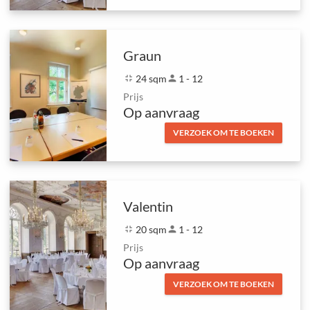
Graun
fullscreen_exit
24 sqm
person
1 - 12
Prijs
Op aanvraag
VERZOEK OM TE BOEKEN
Valentin
fullscreen_exit
20 sqm
person
1 - 12
Prijs
Op aanvraag
VERZOEK OM TE BOEKEN