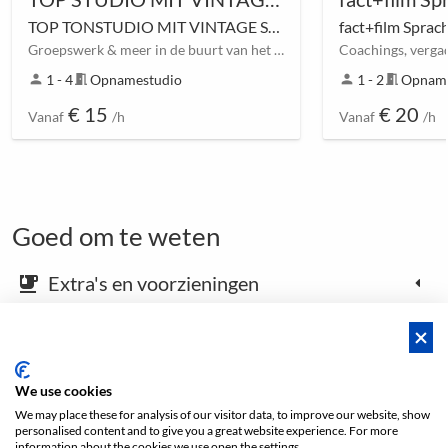
TOP TONSTUDIO MIT VINTAGE SYNTHS
fact+film Sprac
Groepswerk & meer in de buurt van het park op de luchthaven van Bremen
person
1 - 4
meeting_room
Opnamestudio
person
1 - 2
meeting_room
Opname
€ 15
€ 20
Vanaf
/h
Vanaf
/h
Goed om te weten
Extra's en voorzieningen
emoji_food_beverage
Kaart en aankomstinstructies
place
We use cookies
We may place these for analysis of our visitor data, to improve our website, show
Open footer
personalised content and to give you a great website experience. For more
information about the cookies we use open the settings.