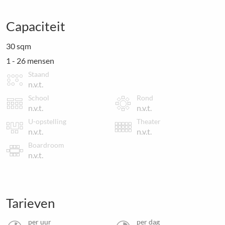
Capaciteit
30 sqm
1 - 26 mensen
Staand
n.v.t.
School
Rond
n.v.t.
n.v.t.
U-opstelling
Theater
n.v.t.
n.v.t.
Boardroom
n.v.t.
Tarieven
per uur
per dag