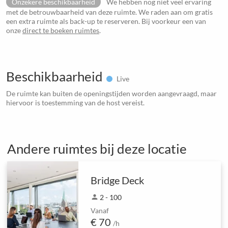
Onzekere beschikbaarheid
We hebben nog niet veel ervaring
met de betrouwbaarheid van deze ruimte. We raden aan om gratis
een extra ruimte als back-up te reserveren. Bij voorkeur een van
onze
direct te boeken ruimtes
.
Beschikbaarheid
Live
De ruimte kan buiten de openingstijden worden aangevraagd, maar
hiervoor is toestemming van de host vereist.
Andere ruimtes bij deze locatie
Bridge Deck
person
2 - 100
Vanaf
€ 70
/h