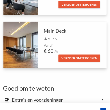
VERZOEK OM TE BOEKEN
Main Deck
person
2 - 15
Vanaf
€ 60
/h
VERZOEK OM TE BOEKEN
Goed om te weten
Extra's en voorzieningen
emoji_food_beverage