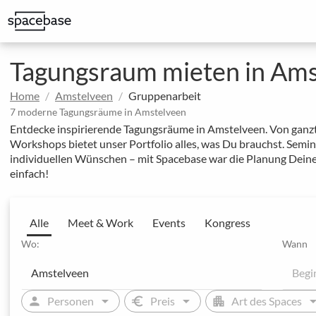
Erstklassige Spaces für externe Meetings mit Kund:innen
Spaces mit exklusiven Rabatten auf regelmäßige Buchungen
Ausgewählte Locations von unseren MICE-Expert:inn
Tagungsraum mieten in Am
Home
Amstelveen
Gruppenarbeit
7 moderne Tagungsräume in Amstelveen
Entdecke inspirierende Tagungsräume in Amstelveen. Von ganzt
Workshops bietet unser Portfolio alles, was Du brauchst. Sem
individuellen Wünschen – mit Spacebase war die Planung Deine
einfach!
Alle
Meet & Work
Events
Kongress
Wo:
Wann
arrow_drop_down
arrow_drop_down
arrow_drop
person
euro
apartment
Personen
Preis
Art des Spaces