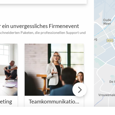
 ein unvergessliches Firmenevent
schneiderten Paketen, die professionellen Support und
eting
Teamkommunikations Meeting
Entspannung & Fokus: Raum für Gelassenheit
Ein Seminar für Verständnis und Effizienz
hen
Kommunikation ist der
Erlebt Lead