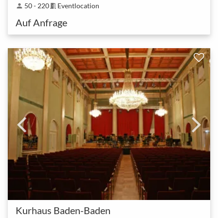
50 - 220
Eventlocation
person
meeting_room
Auf Anfrage
Kurhaus Baden-Baden