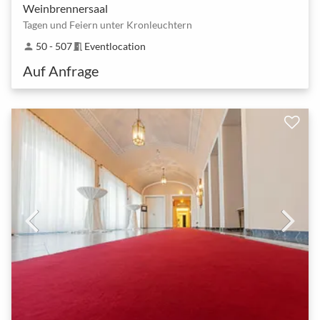
Weinbrennersaal
Tagen und Feiern unter Kronleuchtern
50 - 507
Eventlocation
person
meeting_room
Auf Anfrage