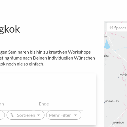
ngkok
14
Spaces 
igen Seminaren bis hin zu kreativen Workshops
 Meetingräume nach Deinen individuellen Wünschen
ok noch nie so einfach!
_down
arrow_drop_down
arrow_drop_down
swap_vert
Sortieren
Mehr Filter