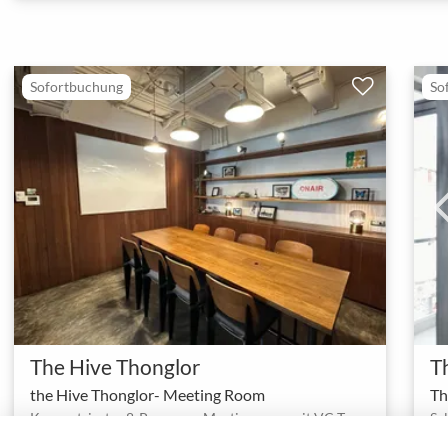
Sofortbuchung
So
The Hive Thonglor
T
the Hive Thonglor- Meeting Room
Th
Konzentrierter 8-Personen-Meetingraum mit VC-Technik im lebendigen Thonglor
Sa
1 - 8
Meetingraum