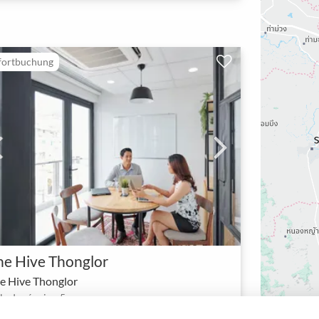
fortbuchung
he Hive Thonglor
e Hive Thonglor
lle de réunion 5 pax
1 - 5
Meetingraum