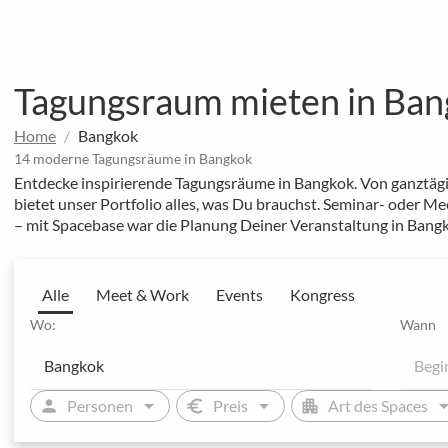
Tagungsraum mieten in Ba
Home
Bangkok
14 moderne Tagungsräume in Bangkok
Entdecke inspirierende Tagungsräume in Bangkok. Von ganztäg
bietet unser Portfolio alles, was Du brauchst. Seminar- oder
– mit Spacebase war die Planung Deiner Veranstaltung in Bangk
Alle
Meet & Work
Events
Kongress
Wo:
Wann
arrow_drop_down
arrow_drop_down
arrow_drop
person
euro
apartment
Personen
Preis
Art des Spaces