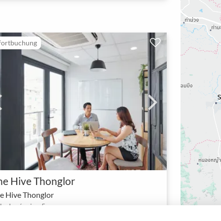
fortbuchung
he Hive Thonglor
e Hive Thonglor
lle de réunion 5 pax
1 - 5
Meetingraum