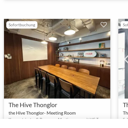
Sofortbuchung
So
The Hive Thonglor
T
the Hive Thonglor- Meeting Room
Th
Konzentrierter 8-Personen-Meetingraum mit VC-Technik im lebendigen Thonglor
Sa
1 - 8
Meetingraum