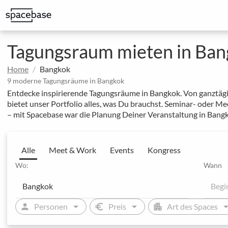
Erstklassige Spaces für externe Meetings mit Kund:innen
Spaces mit exklusiven Rabatten auf regelmäßige Buchungen
Ausgewählte Locations von unseren MICE-Expert:inn
Tagungsraum mieten in Ba
Home
Bangkok
9 moderne Tagungsräume in Bangkok
Entdecke inspirierende Tagungsräume in Bangkok. Von ganztäg
bietet unser Portfolio alles, was Du brauchst. Seminar- oder
– mit Spacebase war die Planung Deiner Veranstaltung in Bangk
Alle
Meet & Work
Events
Kongress
Wo:
Wann
arrow_drop_down
arrow_drop_down
arrow_drop
person
euro
apartment
Personen
Preis
Art des Spaces