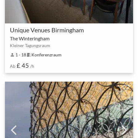
Unique Venues Birmingham
The Winteringham
Kleiner Tagungsraum
1 - 18
Konferenzraum
person
meeting_room
£ 45
Ab
/h