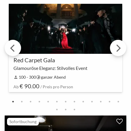
Red Carpet Gala
Glamouröse Eleganz: Stilvolles Event
Tretet ein in eine Welt des Glanzes – unsere Red
100 - 300
ganzer Abend
person
timelapse
Carpet Gala ist nicht nur eine Veranstaltung,
€ 90.00
sondern ein Erlebnis, das eure Gäste in stilvollem
Ab
/ Preis pro Person
Amb…
Sofortbuchung