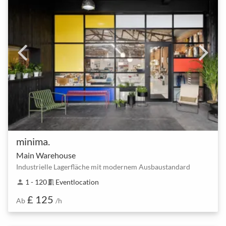
minima.
Main Warehouse
Industrielle Lagerfläche mit modernem Ausbaustandard
1 - 120
Eventlocation
person
meeting_room
£ 125
Ab
/h