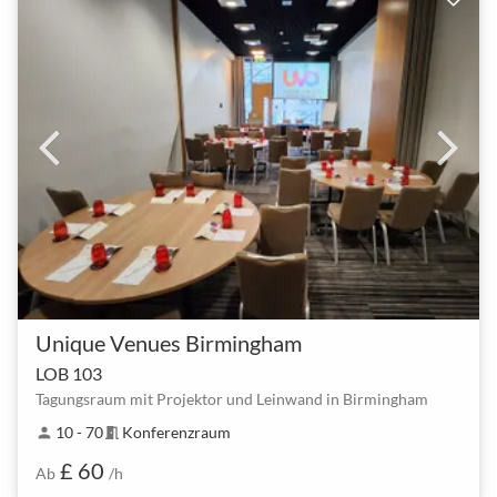
Unique Venues Birmingham
LOB 103
Tagungsraum mit Projektor und Leinwand in Birmingham
10 - 70
Konferenzraum
person
meeting_room
£ 60
Ab
/h