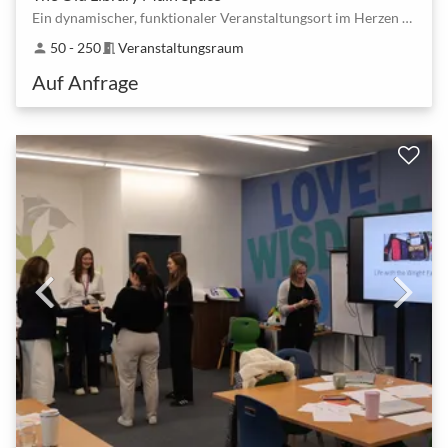
Ein dynamischer, funktionaler Veranstaltungsort im Herzen von Digbeth, dem kreativen Viertel von Bi…
50 - 250
Veranstaltungsraum
person
meeting_room
Auf Anfrage