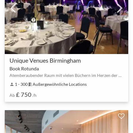
Unique Venues Birmingham
Book Rotunda
Atemberaubender Raum mit vielen Büchern im Herzen der Bibliothek von Birmingham
1 - 300
Außergewöhnliche Locations
person
meeting_room
£ 750
Ab
/h