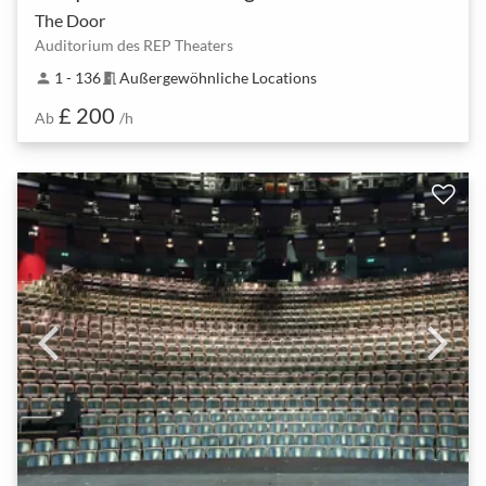
The Door
Auditorium des REP Theaters
1 - 136
Außergewöhnliche Locations
person
meeting_room
£ 200
Ab
/h