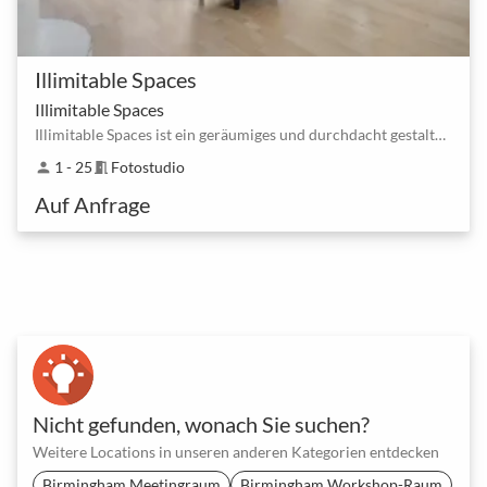
Illimitable Spaces
Illimitable Spaces
Illimitable Spaces ist ein geräumiges und durchdacht gestaltetes Studio
1 - 25
Fotostudio
person
meeting_room
Auf Anfrage
Nicht gefunden, wonach Sie suchen?
Weitere Locations in unseren anderen Kategorien entdecken
Birmingham Meetingraum
Birmingham Workshop-Raum