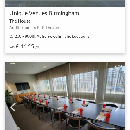
Unique Venues Birmingham
The House
Auditorium im REP-Theater
200 - 800
Außergewöhnliche Locations
person
meeting_room
£ 1165
Ab
/h