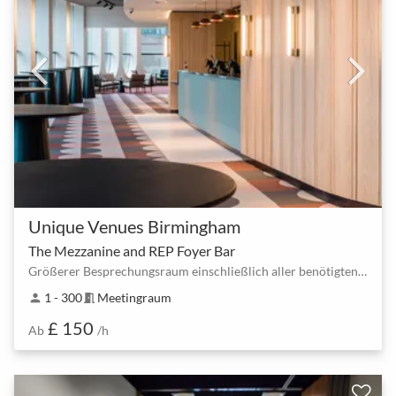
Unique Venues Birmingham
The Mezzanine and REP Foyer Bar
Größerer Besprechungsraum einschließlich aller benötigten Technik
1 - 300
Meetingraum
person
meeting_room
£ 150
Ab
/h