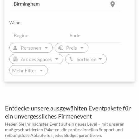
location_on
Wann
arrow_drop_down
arrow_drop_down
person
euro
Personen
Preis
arrow_drop_down
arrow_drop_down
apartment
swap_vert
Art des Spaces
Sortieren
arrow_drop_down
Mehr Filter
Entdecke unsere ausgewählten Eventpakete für
ein unvergessliches Firmenevent
Heben Sie Ihr nächstes Event auf ein neues Level – mit unseren
maßgeschneiderten Paketen, die professionellen Support und
reibungslose Abläufe für jedes Budget garantieren.