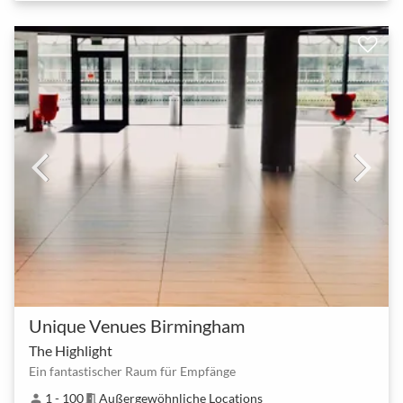
Unique Venues Birmingham
The Highlight
Ein fantastischer Raum für Empfänge
1 - 100
Außergewöhnliche Locations
person
meeting_room