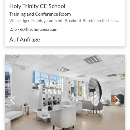
Holy Trinity CE School
Training and Conference Room
Vielseitiger Trainingsraum mit Breakout-Bereichen für bis zu 60 Personen
5 - 60
Schulungsraum
person
meeting_room
Auf Anfrage