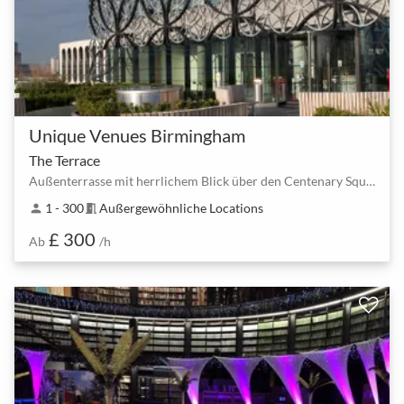
Unique Venues Birmingham
The Terrace
Außenterrasse mit herrlichem Blick über den Centenary Square
1 - 300
Außergewöhnliche Locations
person
meeting_room
£ 300
Ab
/h