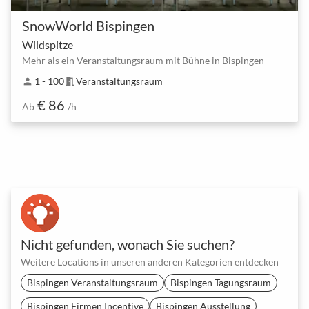
SnowWorld Bispingen
Wildspitze
Mehr als ein Veranstaltungsraum mit Bühne in Bispingen
1 - 100
Veranstaltungsraum
person
meeting_room
€ 86
Ab
/h
Nicht gefunden, wonach Sie suchen?
Weitere Locations in unseren anderen Kategorien entdecken
Bispingen Veranstaltungsraum
Bispingen Tagungsraum
Bispingen Firmen Incentive
Bispingen Ausstellung