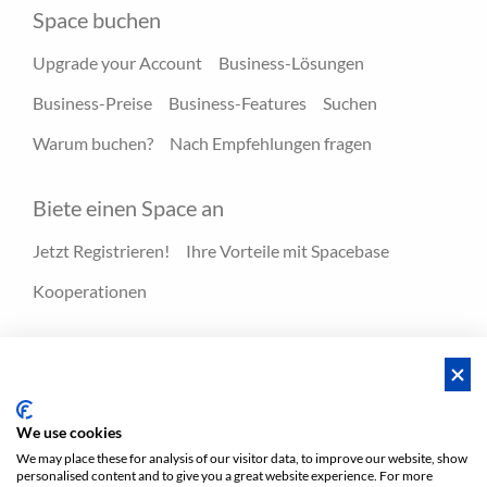
Space buchen
Upgrade your Account
Business-Lösungen
Business-Preise
Business-Features
Suchen
Warum buchen?
Nach Empfehlungen fragen
Biete einen Space an
Jetzt Registrieren!
Ihre Vorteile mit Spacebase
Kooperationen
Ressourcen
Hero-Spaces
Blog
FAQ - Hilfecenter
We use cookies
We may place these for analysis of our visitor data, to improve our website, show
personalised content and to give you a great website experience. For more
AGBs
Privatsphäre
AGBs/ Impressum
Sitemap