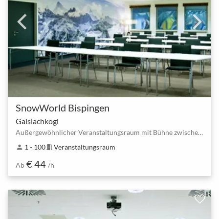
SnowWorld Bispingen
Gaislachkogl
Außergewöhnlicher Veranstaltungsraum mit Bühne zwischen Behringen(Bispingen) Süd und Bispingen Horstfeldweg
1 - 100
Veranstaltungsraum
person
meeting_room
€ 44
Ab
/h