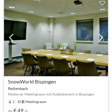
SnowWorld Bispingen
Rettenbach
Moderner Meetingraum mit Außenbereich in Bispingen
1 - 10
Meetingraum
person
meeting_room
€ 49
Ab
/h