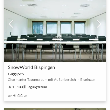
SnowWorld Bispingen
Giggijoch
Charmanter Tagungsraum mit Außenbereich in Bispingen
1 - 100
Tagungsraum
person
meeting_room
€ 44
Ab
/h