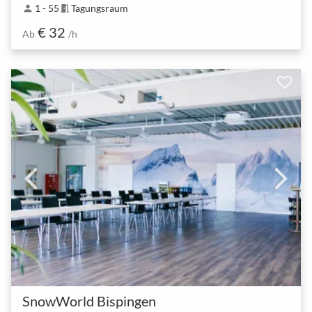
1 - 55
Tagungsraum
person
meeting_room
€ 32
Ab
/h
SnowWorld Bispingen