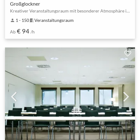
Großglockner
Kreativer Veranstaltungsraum mit besonderer Atmosphäre in Bispingen
1 - 150
Veranstaltungsraum
person
meeting_room
€ 94
Ab
/h