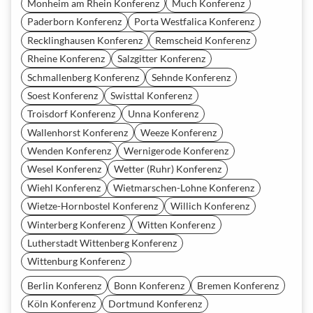
Monheim am Rhein Konferenz
Much Konferenz
Paderborn Konferenz
Porta Westfalica Konferenz
Recklinghausen Konferenz
Remscheid Konferenz
Rheine Konferenz
Salzgitter Konferenz
Schmallenberg Konferenz
Sehnde Konferenz
Soest Konferenz
Swisttal Konferenz
Troisdorf Konferenz
Unna Konferenz
Wallenhorst Konferenz
Weeze Konferenz
Wenden Konferenz
Wernigerode Konferenz
Wesel Konferenz
Wetter (Ruhr) Konferenz
Wiehl Konferenz
Wietmarschen-Lohne Konferenz
Wietze-Hornbostel Konferenz
Willich Konferenz
Winterberg Konferenz
Witten Konferenz
Lutherstadt Wittenberg Konferenz
Wittenburg Konferenz
Berlin Konferenz
Bonn Konferenz
Bremen Konferenz
Köln Konferenz
Dortmund Konferenz