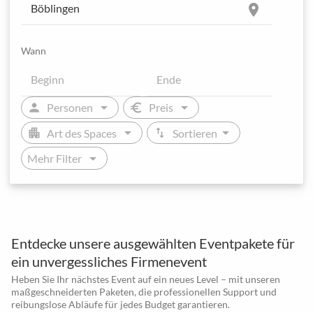
location_on
Wann
arrow_drop_down
arrow_drop_down
person
euro
Personen
Preis
arrow_drop_down
arrow_drop_down
apartment
swap_vert
Art des Spaces
Sortieren
arrow_drop_down
Mehr Filter
Entdecke unsere ausgewählten Eventpakete für
ein unvergessliches Firmenevent
Heben Sie Ihr nächstes Event auf ein neues Level – mit unseren
maßgeschneiderten Paketen, die professionellen Support und
reibungslose Abläufe für jedes Budget garantieren.