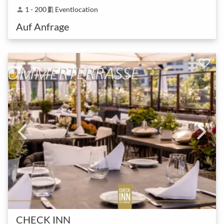
1 - 200
Eventlocation
person
meeting_room
Auf Anfrage
CHECK INN