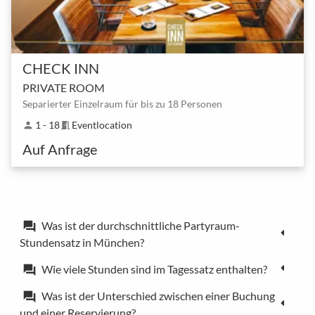
CHECK INN
PRIVATE ROOM
Separierter Einzelraum für bis zu 18 Personen
1 - 18
Eventlocation
person
meeting_room
Auf Anfrage
Was ist der durchschnittliche Partyraum-
forum
Stundensatz in München?
Wie viele Stunden sind im Tagessatz enthalten?
forum
Was ist der Unterschied zwischen einer Buchung
forum
und einer Reservierung?