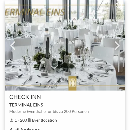
CHECK INN
TERMINAL EINS
Moderne Eventhalle für bis zu 200 Personen
1 - 200
Eventlocation
person
meeting_room
Auf Anfrage