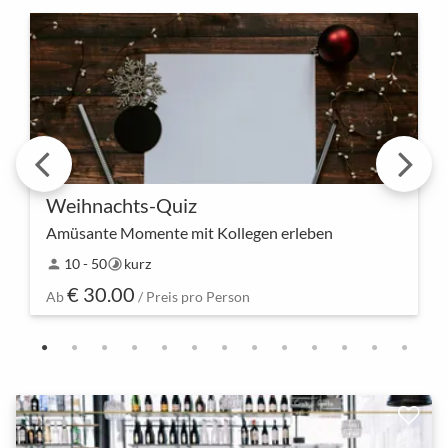
Weihnachts-Quiz
Amüsante Momente mit Kollegen erleben
Bringt euer Team in Weihnachtsstimmung! Unser
10 - 50
kurz
person
timelapse
Weihnachts-Quiz ist die perfekte Gelegenheit,
€ 30.00
gemeinsam Rätsel zu lösen, Wissen zu teilen und die
Ab
/ Preis pro Person
festl…