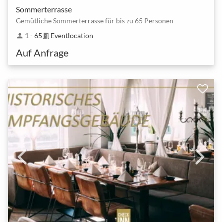
Sommerterrasse
Gemütliche Sommerterrasse für bis zu 65 Personen
1 - 65
Eventlocation
person
meeting_room
Auf Anfrage