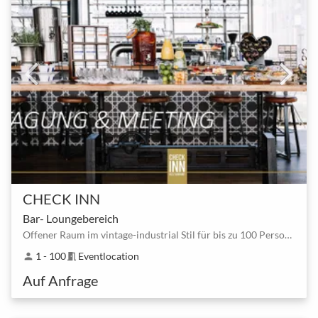
CHECK INN
Bar- Loungebereich
Offener Raum im vintage-industrial Stil für bis zu 100 Personen
1 - 100
Eventlocation
person
meeting_room
Auf Anfrage