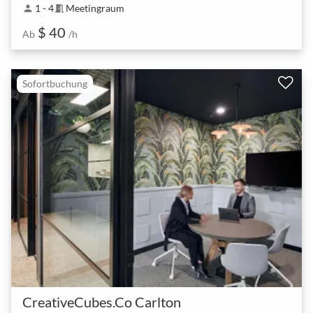
1 - 4
Meetingraum
person
meeting_room
$ 40
Ab
/h
Sofortbuchung
CreativeCubes.Co Carlton