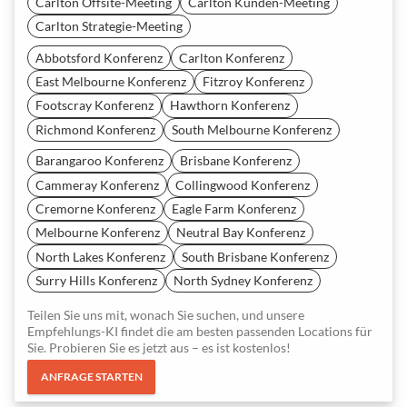
Carlton Offsite-Meeting
Carlton Kunden-Meeting
Carlton Strategie-Meeting
Abbotsford Konferenz
Carlton Konferenz
East Melbourne Konferenz
Fitzroy Konferenz
Footscray Konferenz
Hawthorn Konferenz
Richmond Konferenz
South Melbourne Konferenz
Barangaroo Konferenz
Brisbane Konferenz
Cammeray Konferenz
Collingwood Konferenz
Cremorne Konferenz
Eagle Farm Konferenz
Melbourne Konferenz
Neutral Bay Konferenz
North Lakes Konferenz
South Brisbane Konferenz
Surry Hills Konferenz
North Sydney Konferenz
Teilen Sie uns mit, wonach Sie suchen, und unsere
Empfehlungs-KI findet die am besten passenden Locations für
Sie. Probieren Sie es jetzt aus – es ist kostenlos!
ANFRAGE STARTEN