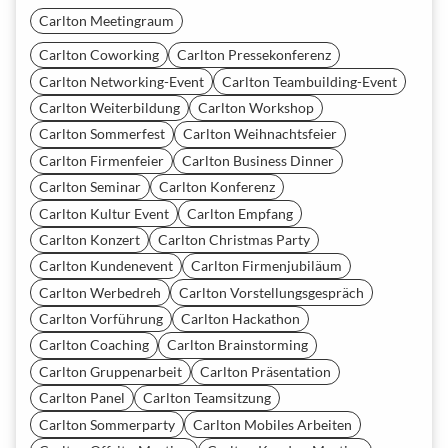
Carlton Meetingraum
Carlton Coworking
Carlton Pressekonferenz
Carlton Networking-Event
Carlton Teambuilding-Event
Carlton Weiterbildung
Carlton Workshop
Carlton Sommerfest
Carlton Weihnachtsfeier
Carlton Firmenfeier
Carlton Business Dinner
Carlton Seminar
Carlton Konferenz
Carlton Kultur Event
Carlton Empfang
Carlton Konzert
Carlton Christmas Party
Carlton Kundenevent
Carlton Firmenjubiläum
Carlton Werbedreh
Carlton Vorstellungsgespräch
Carlton Vorführung
Carlton Hackathon
Carlton Coaching
Carlton Brainstorming
Carlton Gruppenarbeit
Carlton Präsentation
Carlton Panel
Carlton Teamsitzung
Carlton Sommerparty
Carlton Mobiles Arbeiten