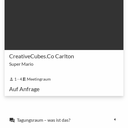
CreativeCubes.Co Carlton
Super Mario
1 - 4
Meetingraum
person
meeting_room
Auf Anfrage
Tagungsraum – was ist das?
forum