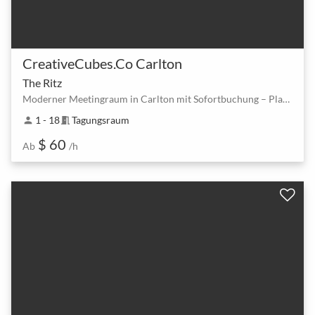
CreativeCubes.Co Carlton
The Ritz
Moderner Meetingraum in Carlton mit Sofortbuchung – Platz für bis zu 18 Personen
1 - 18
Tagungsraum
person
meeting_room
$ 60
Ab
/h