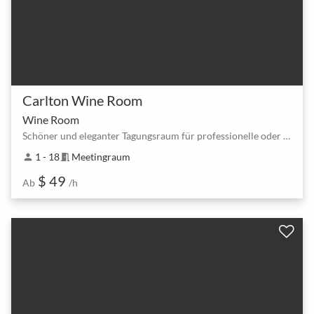
Carlton Wine Room
Wine Room
Schöner und eleganter Tagungsraum für professionelle oder gelegentliche Zusammenkünfte
1 - 18
Meetingraum
person
meeting_room
$ 49
Ab
/h