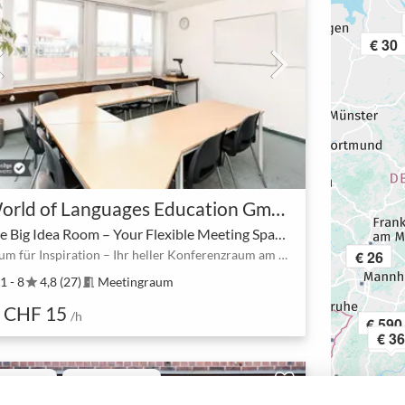
€ 30
World of Languages Education GmbH
The Big Idea Room – Your Flexible Meeting Space at Stauffacher
€ 14
€ 26
Raum für Inspiration – Ihr heller Konferenzraum am Stauffacher
1 - 8
4,8 (27)
Meetingraum
star
meeting_room
CHF 15
/h
€ 590
€ 36
€ 4
ro-Space
Sofortbuchung