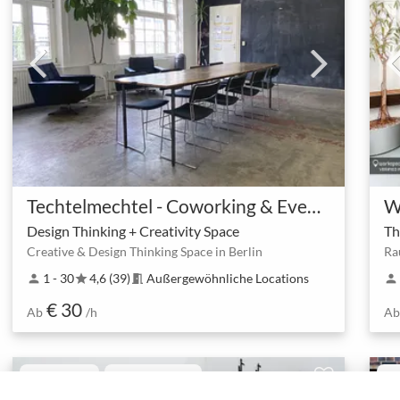
Techtelmechtel - Coworking & Eventlocation am Ostkreuz
Design Thinking + Creativity Space
Creative & Design Thinking Space in Berlin
1 - 30
4,6 (39)
Außergewöhnliche Locations
person
star
meeting_room
person
€ 30
Ab
/h
Ab
Hero-Space
Sofortbuchung
He