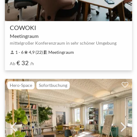
COWOKI
Meetingraum
mittelgroßer Konferenzraum in sehr schöner Umgebung
1 - 6
4,9 (22)
Meetingraum
person
star
meeting_room
€ 32
Ab
/h
Hero-Space
Sofortbuchung