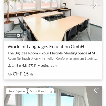
World of Languages Education GmbH
The Big Idea Room – Your Flexible Meeting Space at Stauffacher
Raum für Inspiration – Ihr heller Konferenzraum am Stauffacher
1 - 8
4,8 (27)
Meetingraum
person
star
meeting_room
CHF 15
Ab
/h
Hero-Space
Sofortbuchung