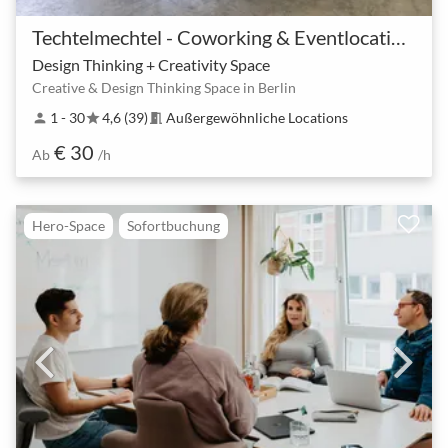
Techtelmechtel - Coworking & Eventlocation am Ostkreuz
Design Thinking + Creativity Space
Creative & Design Thinking Space in Berlin
1 - 30
4,6 (39)
Außergewöhnliche Locations
person
star
meeting_room
€ 30
Ab
/h
Hero-Space
Sofortbuchung