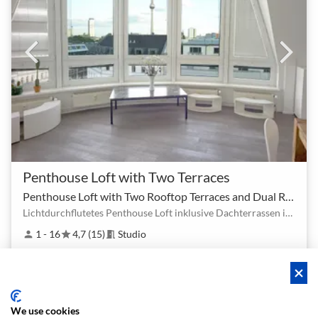
Penthouse Loft with Two Terraces
Penthouse Loft with Two Rooftop Terraces and Dual Rooms
Lichtdurchflutetes Penthouse Loft inklusive Dachterrassen in Berlin Mitte
1 - 16
4,7 (15)
Studio
person
star
meeting_room
€ 75
Ab
/h
We use cookies