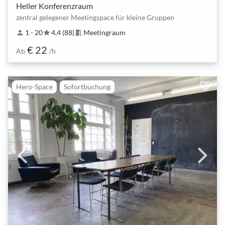
Heller Konferenzraum
zentral gelegener Meetingspace für kleine Gruppen
1 - 20
4,4 (88)
Meetingraum
person
star
meeting_room
€ 22
Ab
/h
Hero-Space
Sofortbuchung