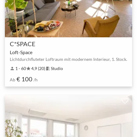
C*SPACE
Loft-Space
Lichtdurchfluteter Loftraum mit modernem Interieur, 1. Stock.
1 - 60
4,9 (20)
Studio
person
star
meeting_room
€ 100
Ab
/h