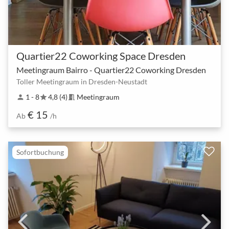
Quartier22 Coworking Space Dresden
Meetingraum Bairro - Quartier22 Coworking Dresden
Toller Meetingraum in Dresden-Neustadt
1 - 8
4,8 (4)
Meetingraum
person
star
meeting_room
€ 15
Ab
/h
Sofortbuchung