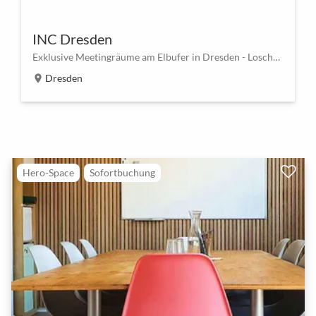
INC Dresden
Exklusive Meetingräume am Elbufer in Dresden - Loschwitz
Dresden
location_on
Hero-Space
Sofortbuchung