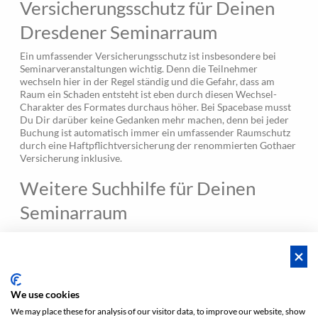
Versicherungsschutz für Deinen
Dresdener Seminarraum
Ein umfassender Versicherungsschutz ist insbesondere bei
Seminarveranstaltungen wichtig. Denn die Teilnehmer
wechseln hier in der Regel ständig und die Gefahr, dass am
Raum ein Schaden entsteht ist eben durch diesen Wechsel-
Charakter des Formates durchaus höher. Bei Spacebase musst
Du Dir darüber keine Gedanken mehr machen, denn bei jeder
Buchung ist automatisch immer ein umfassender Raumschutz
durch eine Haftpflichtversicherung der renommierten Gothaer
Versicherung inklusive.
Weitere Suchhilfe für Deinen
Seminarraum
Solltest Du noch keinen für Deine Ansprüche passende
Räumlichkeit, den Du als Seminarraum in Dresden mieten
möchtest, gefunden haben, kannst Du Dich immer gerne an uns
wenden und wir helfen Dir dabei den idealen Raum für Dich zu
finden.
We use cookies
We may place these for analysis of our visitor data, to improve our website, show