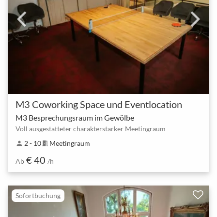
M3 Coworking Space und Eventlocation
M3 Besprechungsraum im Gewölbe
Voll ausgestatteter charakterstarker Meetingraum
2 - 10
Meetingraum
person
meeting_room
€ 40
Ab
/h
Sofortbuchung