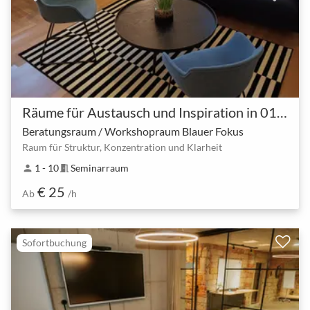
Räume für Austausch und Inspiration in 01309 Dresden-Blasewitz
Beratungsraum / Workshopraum Blauer Fokus
Raum für Struktur, Konzentration und Klarheit
1 - 10
Seminarraum
person
meeting_room
€ 25
Ab
/h
Sofortbuchung