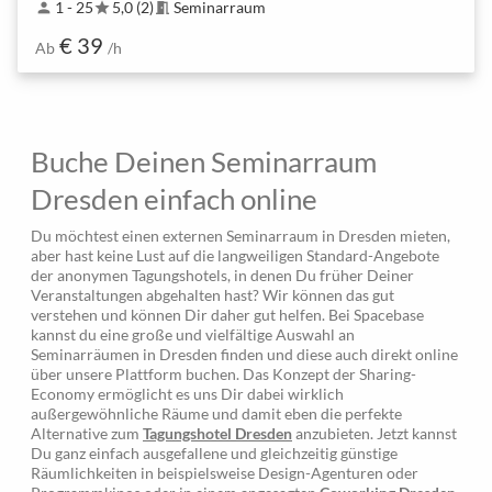
1 - 25
5,0 (2)
Seminarraum
person
star
meeting_room
€ 39
Ab
/h
Buche Deinen Seminarraum
Dresden einfach online
Du möchtest einen externen Seminarraum in Dresden mieten,
aber hast keine Lust auf die langweiligen Standard-Angebote
der anonymen Tagungshotels, in denen Du früher Deiner
Veranstaltungen abgehalten hast? Wir können das gut
verstehen und können Dir daher gut helfen. Bei Spacebase
kannst du eine große und vielfältige Auswahl an
Seminarräumen in Dresden finden und diese auch direkt online
über unsere Plattform buchen. Das Konzept der Sharing-
Economy ermöglicht es uns Dir dabei wirklich
außergewöhnliche Räume und damit eben die perfekte
Alternative zum
Tagungshotel Dresden
anzubieten. Jetzt kannst
Du ganz einfach ausgefallene und gleichzeitig günstige
Räumlichkeiten in beispielsweise Design-Agenturen oder