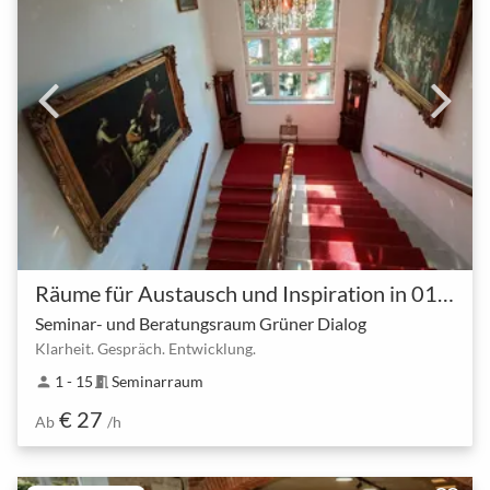
Räume für Austausch und Inspiration in 01309 Dresden-Blasewitz
Seminar- und Beratungsraum Grüner Dialog
Klarheit. Gespräch. Entwicklung.
1 - 15
Seminarraum
person
meeting_room
€ 27
Ab
/h