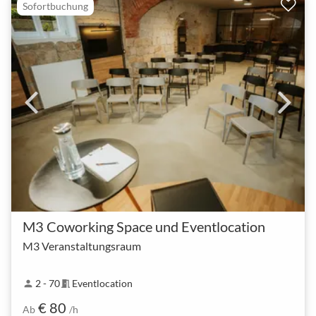
Sofortbuchung
M3 Coworking Space und Eventlocation
M3 Veranstaltungsraum
2 - 70
Eventlocation
person
meeting_room
€ 80
Ab
/h