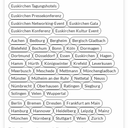
Euskirchen Tagungshotels
Euskirchen Pressekonferenz
Euskirchen Networking-Event
Euskirchen Gala
Euskirchen Konferenz
Euskirchen Kultur Event
Aachen
Bedburg
Bergheim
Bergisch Gladbach
Bielefeld
Bochum
Bonn
Köln
Dormagen
Dortmund
Düsseldorf
Essen
Euskirchen
Hagen
Hamm
Hürth
Königswinter
Krefeld
Leverkusen
Meerbusch
Meschede
Mettmann
Mönchengladbach
Münster
Mülheim an der Ruhr
Nettetal
Neuss
Nümbrecht
Oberhausen
Ratingen
Siegburg
Solingen
Velen
Wuppertal
Berlin
Bremen
Dresden
Frankfurt am Main
Hamburg
Hannover
Heidelberg
Leipzig
Mainz
München
Nürnberg
Stuttgart
Wien
Zürich