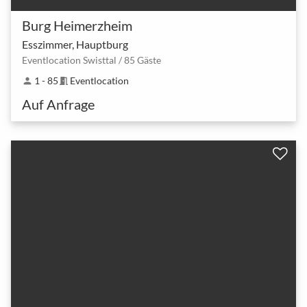
Burg Heimerzheim
Esszimmer, Hauptburg
Eventlocation Swisttal / 85 Gäste
1 - 85
Eventlocation
person
meeting_room
Auf Anfrage