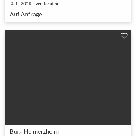
1 - 300
Eventlocation
person
meeting_room
Auf Anfrage
Burg Heimerzheim