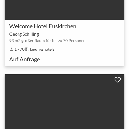
Welcome Hotel Euskirchen
Georg Schilling
93 m2 großer Raum für bis zu 70 Personen
1 - 70
Tagungshotels
person
meeting_room
Auf Anfrage