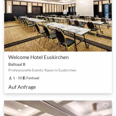
Welcome Hotel Euskirchen
Ballsaal B
Professionelle Events: Raum in Euskirchen
1 - 50
Festsaal
person
meeting_room
Auf Anfrage