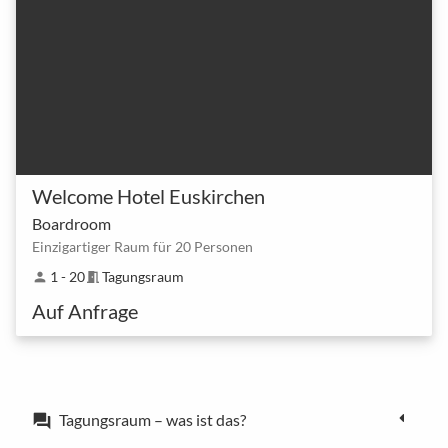
Welcome Hotel Euskirchen
Boardroom
Einzigartiger Raum für 20 Personen
1 - 20
Tagungsraum
person
meeting_room
Auf Anfrage
Tagungsraum – was ist das?
forum