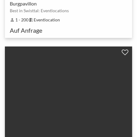
Burgpavillon
Best in Swisttal: Eventlocations
1 - 200
Eventlocation
person
meeting_room
Auf Anfrage