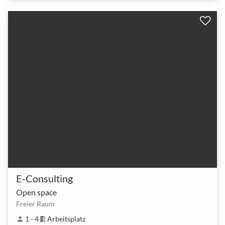
E-Consulting
Open space
Freier Raum
1 - 4
Arbeitsplatz
person
meeting_room