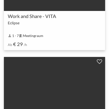
Work and Share - VITA
Eclipse
1 - 7
Meetingraum
person
meeting_room
€ 29
Ab
/h