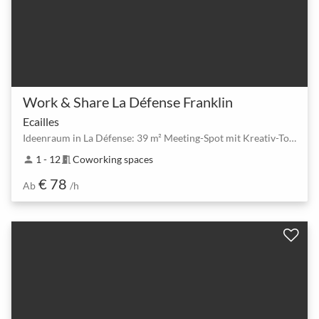
Work & Share La Défense Franklin
Ecailles
Ideenraum in La Défense: 39 m² Meeting-Spot mit Kreativ-Toolbox
1 - 12
Coworking spaces
person
meeting_room
€ 78
Ab
/h