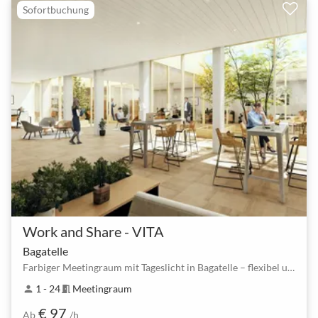
Sofortbuchung
Work and Share - VITA
Bagatelle
Farbiger Meetingraum mit Tageslicht in Bagatelle – flexibel und barrierefrei
1 - 24
Meetingraum
person
meeting_room
€ 97
Ab
/h