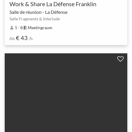
Work & Share La Défense Franklin
Salle de réunion - La Défense
Salle Fragments & Interlude
1 - 8
Meetingraum
person
meeting_room
€ 43
Ab
/h