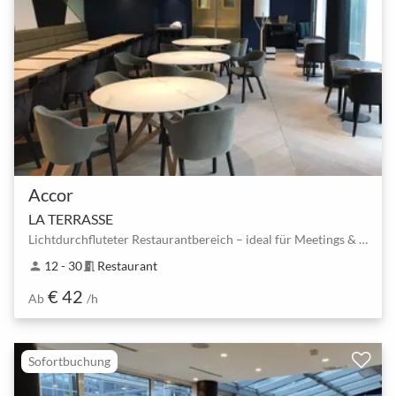
Accor
LA TERRASSE
Lichtdurchfluteter Restaurantbereich – ideal für Meetings & Dinner bis 30 Pers.
12 - 30
Restaurant
person
meeting_room
€ 42
Ab
/h
Sofortbuchung