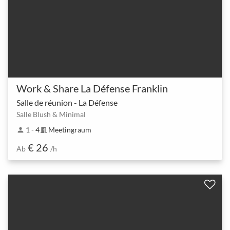
Work & Share La Défense Franklin
Salle de réunion - La Défense
Salle Blush & Minimal
1 - 4
Meetingraum
person
meeting_room
€ 26
Ab
/h