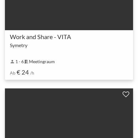
Work and Share - VITA
Symetry
1 - 6
Meetingraum
person
meeting_room
€ 24
Ab
/h