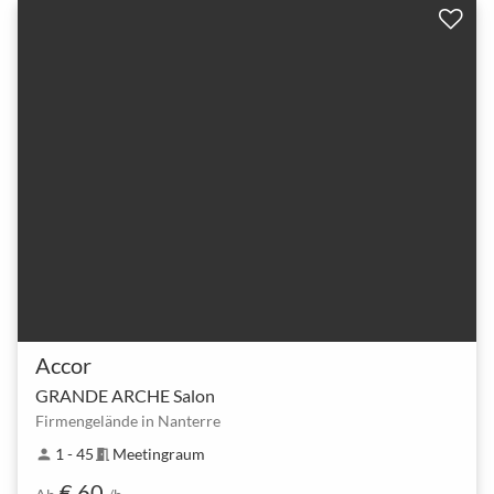
Accor
GRANDE ARCHE Salon
Firmengelände in Nanterre
1 - 45
Meetingraum
person
meeting_room
€ 60