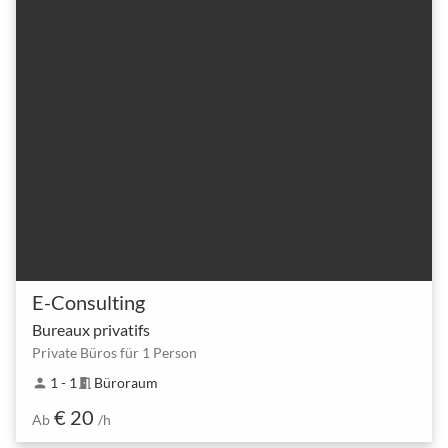
E-Consulting
Bureaux privatifs
Private Büros für 1 Person
1 - 1
Büroraum
person
meeting_room
€ 20
Ab
/h