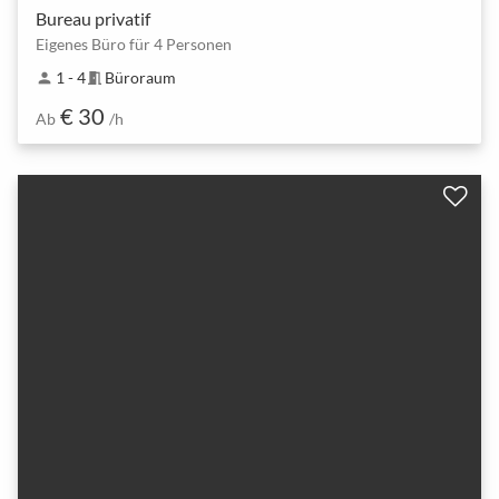
Bureau privatif
Eigenes Büro für 4 Personen
1 - 4
Büroraum
person
meeting_room
€ 30
Ab
/h