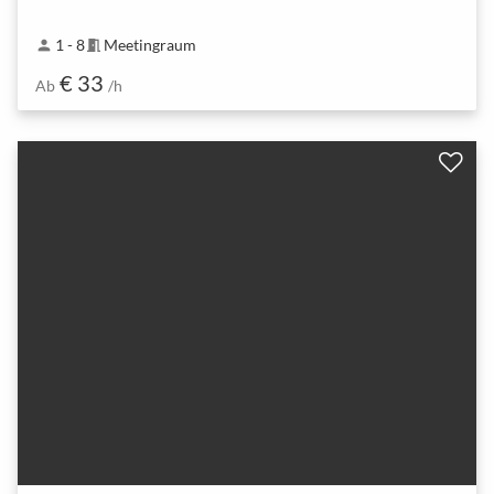
1 - 8
Meetingraum
person
meeting_room
€ 33
Ab
/h