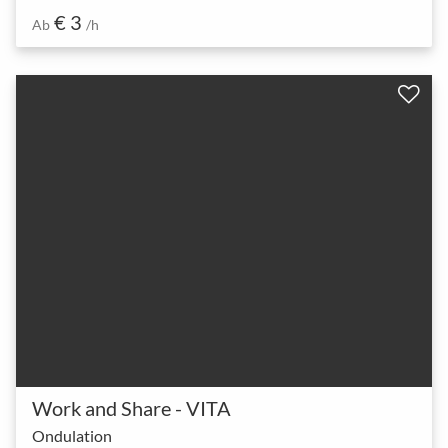
€ 3
Ab
/h
Work and Share - VITA
Ondulation