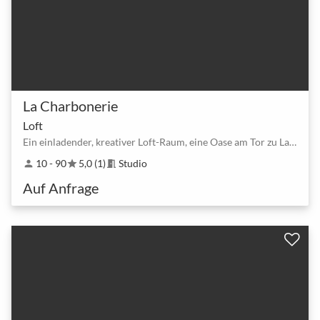
La Charbonerie
Loft
Ein einladender, kreativer Loft-Raum, eine Oase am Tor zu La Défense.
10 - 90
5,0 (1)
Studio
person
star
meeting_room
Auf Anfrage