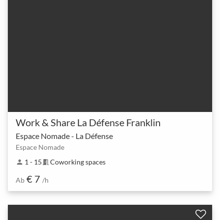
Work & Share La Défense Franklin
Espace Nomade - La Défense
Espace Nomade
1 - 15
Coworking spaces
person
meeting_room
€ 7
Ab
/h