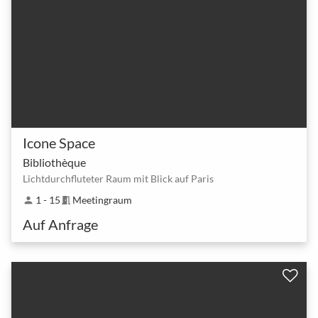
Icone Space
Bibliothèque
Lichtdurchfluteter Raum mit Blick auf Paris
1 - 15
Meetingraum
person
meeting_room
Auf Anfrage