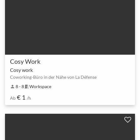
Cosy Work
Cosy work
Coworking-Büro in der Nähe von La Défense
8 - 8
Workspace
person
meeting_room
€ 1
Ab
/h