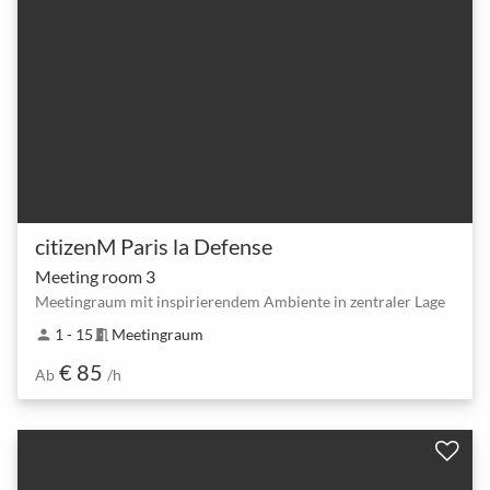
citizenM Paris la Defense
Meeting room 3
Meetingraum mit inspirierendem Ambiente in zentraler Lage
1 - 15
Meetingraum
person
meeting_room
€ 85
Ab
/h