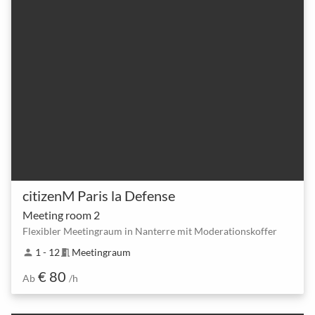
citizenM Paris la Defense
Meeting room 2
Flexibler Meetingraum in Nanterre mit Moderationskoffer
1 - 12
Meetingraum
person
meeting_room
€ 80
Ab
/h