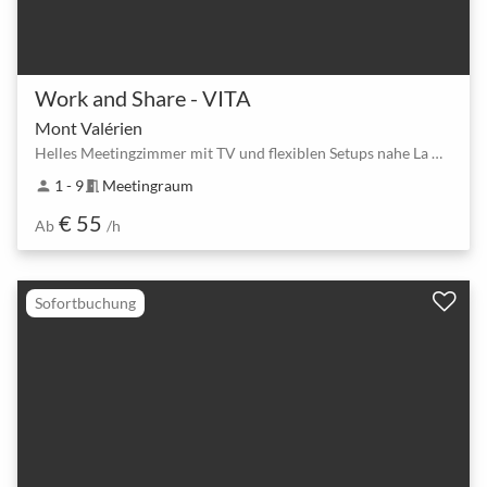
Work and Share - VITA
Mont Valérien
Helles Meetingzimmer mit TV und flexiblen Setups nahe La Défense
1 - 9
Meetingraum
person
meeting_room
€ 55
Ab
/h
Sofortbuchung