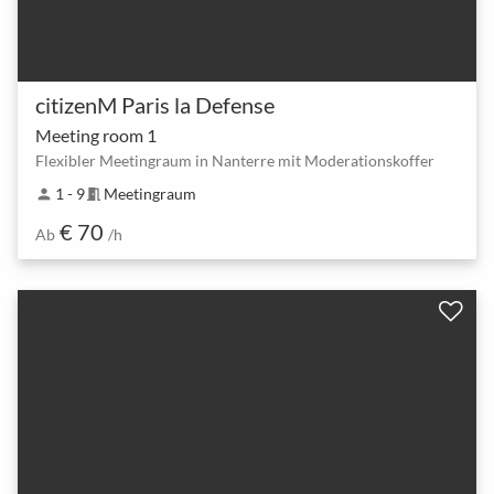
citizenM Paris la Defense
Meeting room 1
Flexibler Meetingraum in Nanterre mit Moderationskoffer
1 - 9
Meetingraum
person
meeting_room
€ 70
Ab
/h