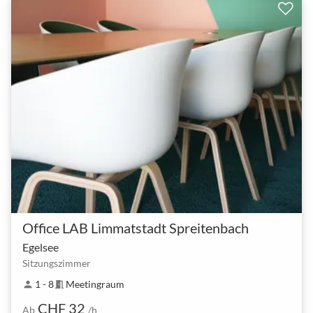
Office LAB Limmatstadt Spreitenbach
Egelsee
Sitzungszimmer
1 - 8
Meetingraum
person
meeting_room
CHF 32
Ab
/h