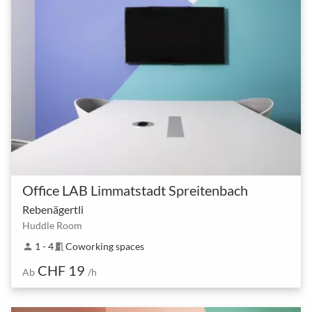
Office LAB Limmatstadt Spreitenbach
Rebenägertli
Huddle Room
1 - 4
Coworking spaces
person
meeting_room
CHF 19
Ab
/h