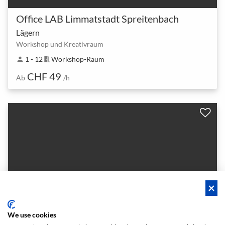
Office LAB Limmatstadt Spreitenbach
Lägern
Workshop und Kreativraum
1 - 12
Workshop-Raum
person
meeting_room
CHF 49
Ab
/h
We use cookies