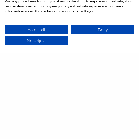
We may place these for analysis of our visitor data, to improve our website, show
personalised content and to give you a great website experience. For more
information about the cookies we use open the settings.
Office LAB Limmatstadt Spreitenbach
Accept all
Deny
Boostock
No, adjust
KARTE
Huddle Room
1 - 4
Meetingraum
person
meeting_room
CHF 19
Ab
/h