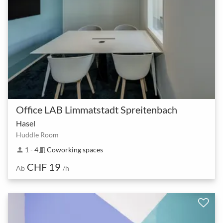
Office LAB Limmatstadt Spreitenbach
Hasel
Huddle Room
1 - 4
Coworking spaces
person
meeting_room
CHF 19
Ab
/h