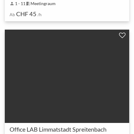
1 - 11
Meetingraum
person
meeting_room
CHF 45
Ab
/h
Office LAB Limmatstadt Spreitenbach