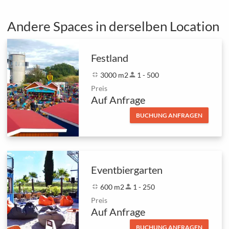
Andere Spaces in derselben Location
Festland
fullscreen_exit
3000 m2
person
1 - 500
Preis
Auf Anfrage
BUCHUNG ANFRAGEN
Eventbiergarten
fullscreen_exit
600 m2
person
1 - 250
Preis
Auf Anfrage
BUCHUNG ANFRAGEN