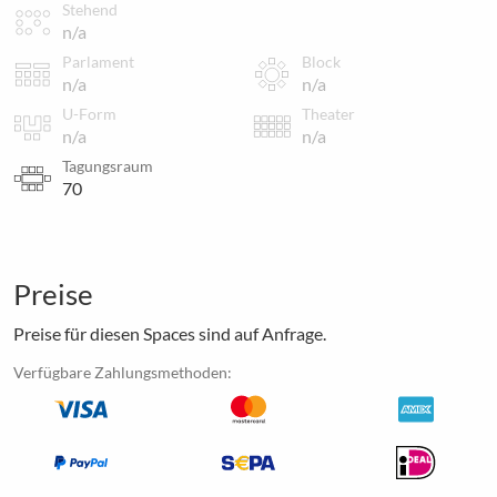
Stehend
n/a
Parlament
Block
n/a
n/a
U-Form
Theater
n/a
n/a
Tagungsraum
70
Preise
Preise für diesen Spaces sind auf Anfrage.
Verfügbare Zahlungsmethoden: