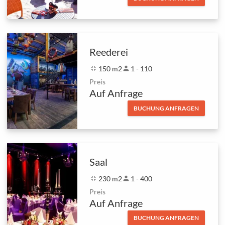
Reederei
fullscreen_exit
150 m2
person
1 - 110
Preis
Auf Anfrage
BUCHUNG ANFRAGEN
Saal
fullscreen_exit
230 m2
person
1 - 400
Preis
Auf Anfrage
BUCHUNG ANFRAGEN