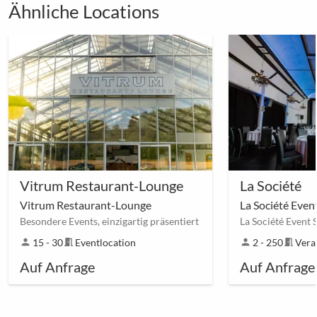
Ähnliche Locations
Vitrum Restaurant-Lounge
La Société
Vitrum Restaurant-Lounge
La Société Event
Besondere Events, einzigartig präsentiert
La Société Event 
person
15 - 30
meeting_room
Eventlocation
person
2 - 250
meeting_room
Vera
Auf Anfrage
Auf Anfrage