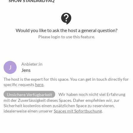
SHOW STANDARD FAQ
contact_support
Would you like to ask the host a general question?
Please login to use this feature.
Anbieter:in
J
Jens
The host is the expert for this space. You can get in touch directly for
specific requests
here
.
Unsichere Verfügbarkeit
Wir haben noch nicht viel Erfahrung
mit der Zuverlässigkeit dieses Spaces. Daher empfehlen wir, zur
Sicherheit kostenlos einen zusätzlichen Space zu reservieren,
idealerweise einen unserer
Spaces mit Sofortbuchung
.