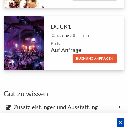
DOCK1
fullscreen_exit
1800 m2
person
1 - 1500
Preis
Auf Anfrage
BUCHUNG ANFRAGEN
Gut zu wissen
Zusatzleistungen und Ausstattung
emoji_food_beverage
Karte und Anfahrtsbeschreibung
place