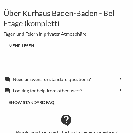
Über Kurhaus Baden-Baden - Bel
Etage (komplett)
Tagen und Feiern in privater Atmosphäre
MEHR LESEN
Need answers for standard questions?
forum
Looking for help from other users?
forum
SHOW STANDARD FAQ
contact_support
Would you like to ask the host a general question?