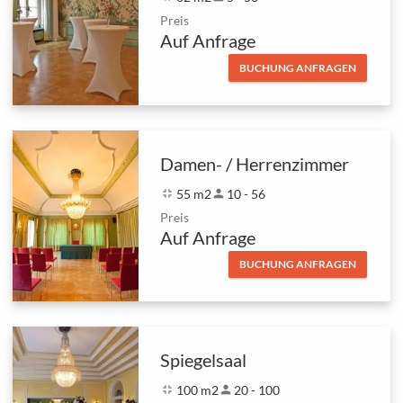
Preis
Auf Anfrage
BUCHUNG ANFRAGEN
Damen- / Herrenzimmer
fullscreen_exit
55 m2
person
10 - 56
Preis
Auf Anfrage
BUCHUNG ANFRAGEN
Spiegelsaal
fullscreen_exit
100 m2
person
20 - 100