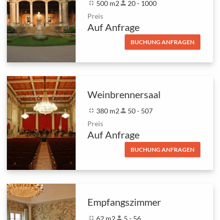
fullscreen_exit
500 m2
person
20 - 1000
Preis
Auf Anfrage
BUCHUNG ANFRAGEN
Weinbrennersaal
fullscreen_exit
380 m2
person
50 - 507
Preis
Auf Anfrage
BUCHUNG ANFRAGEN
Empfangszimmer
fullscreen_exit
62 m2
person
5 - 56