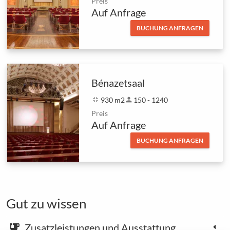
Preis
Auf Anfrage
BUCHUNG ANFRAGEN
Bénazetsaal
fullscreen_exit
930 m2
person
150 - 1240
Preis
Auf Anfrage
BUCHUNG ANFRAGEN
Gut zu wissen
Zusatzleistungen und Ausstattung
emoji_food_beverage