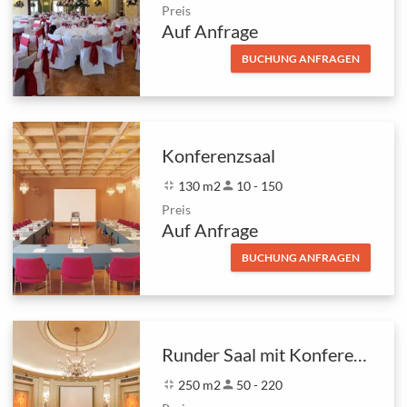
Preis
Auf Anfrage
BUCHUNG ANFRAGEN
Konferenzsaal
fullscreen_exit
130 m2
person
10 - 150
Preis
Auf Anfrage
BUCHUNG ANFRAGEN
Runder Saal mit Konferenzsaal & Wintergarten
fullscreen_exit
250 m2
person
50 - 220