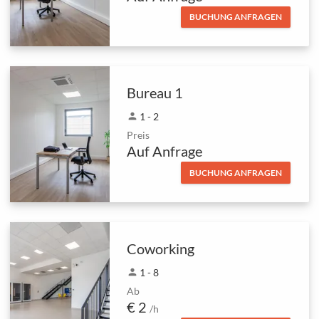
BUCHUNG ANFRAGEN
Bureau 1
person
1 - 2
Preis
Auf Anfrage
BUCHUNG ANFRAGEN
Coworking
person
1 - 8
Ab
€ 2
/h