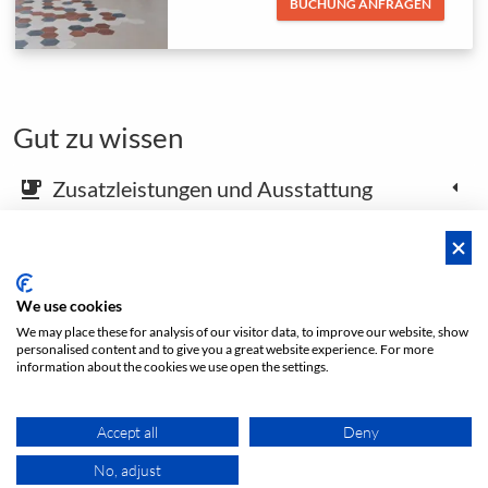
BUCHUNG ANFRAGEN
Gut zu wissen
Zusatzleistungen und Ausstattung
emoji_food_beverage
Karte und Anfahrtsbeschreibung
place
We use cookies
We may place these for analysis of our visitor data, to improve our website, show
Footer öffnen
personalised content and to give you a great website experience. For more
information about the cookies we use open the settings.
Accept all
Deny
Preis
No, adjust
ANGEBOT ANFRAGEN