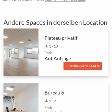
Andere Spaces in derselben Location
Plateau privatif
person
1 - 10
Preis
Auf Anfrage
BUCHUNG ANFRAGEN
Bureau 6
person
1 - 2
Preis