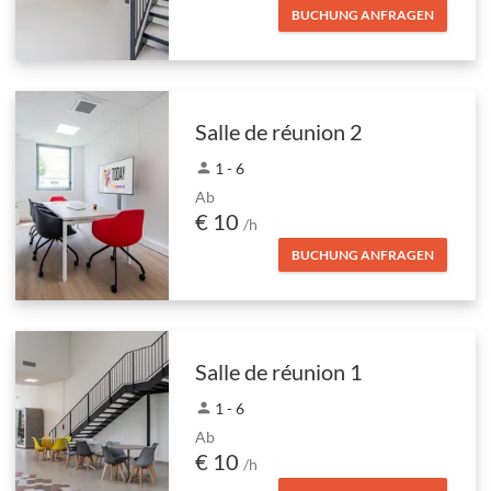
BUCHUNG ANFRAGEN
Salle de réunion 2
person
1 - 6
Ab
€ 10
/h
BUCHUNG ANFRAGEN
Salle de réunion 1
person
1 - 6
Ab
€ 10
/h