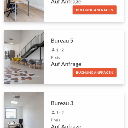
Auf Anfrage
BUCHUNG ANFRAGEN
Bureau 5
person
1 - 2
Preis
Auf Anfrage
BUCHUNG ANFRAGEN
Bureau 3
person
1 - 2
Preis
Auf Anfrage