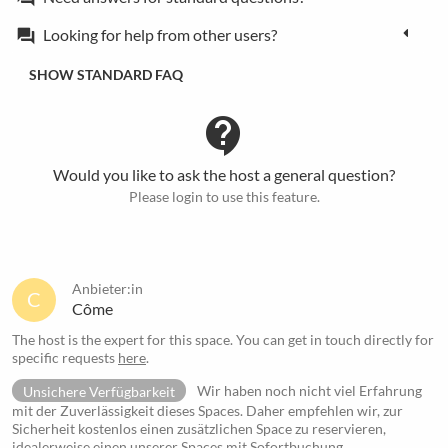
Looking for help from other users?
forum
SHOW STANDARD FAQ
contact_support
Would you like to ask the host a general question?
Please login to use this feature.
Anbieter:in
C
Côme
The host is the expert for this space. You can get in touch directly for
specific requests
here
.
Unsichere Verfügbarkeit
Wir haben noch nicht viel Erfahrung
mit der Zuverlässigkeit dieses Spaces. Daher empfehlen wir, zur
Sicherheit kostenlos einen zusätzlichen Space zu reservieren,
idealerweise einen unserer
Spaces mit Sofortbuchung
.