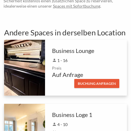
Sicherheit kostenlos einen zusätzlichen Space zu reservieren,
idealerweise einen unserer
Spaces mit Sofortbuchung
.
Andere Spaces in derselben Location
Business Lounge
person
1 - 16
Preis
Auf Anfrage
BUCHUNG ANFRAGEN
Business Loge 1
person
4 - 10