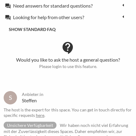
Need answers for standard questions?
forum
Looking for help from other users?
forum
SHOW STANDARD FAQ
contact_support
Would you like to ask the host a general question?
Please login to use this feature.
Anbieter:in
S
Steffen
The host is the expert for this space. You can get in touch directly for
specific requests
here
.
Unsichere Verfügbarkeit
Wir haben noch nicht viel Erfahrung
mit der Zuverlässigkeit dieses Spaces. Daher empfehlen wir, zur