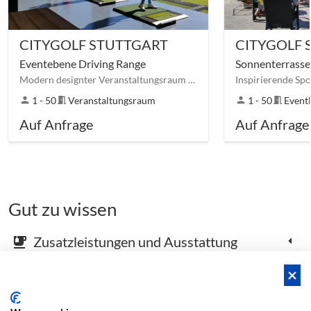
CITYGOLF STUTTGART
CITYGOLF 
Eventebene Driving Range
Sonnenterrasse
Modern designter Veranstaltungsraum mit Musikanlage in Stuttgart (Hofen)
person
1 - 50
meeting_room
Veranstaltungsraum
person
1 - 50
meeting_room
Event
Auf Anfrage
Auf Anfrage
Gut zu wissen
Zusatzleistungen und Ausstattung
emoji_food_beverage
Karte und Anfahrtsbeschreibung
place