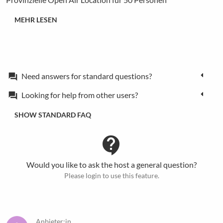
MEHR LESEN
Need answers for standard questions?
forum
Looking for help from other users?
forum
SHOW STANDARD FAQ
contact_support
Would you like to ask the host a general question?
Please login to use this feature.
Anbieter:in