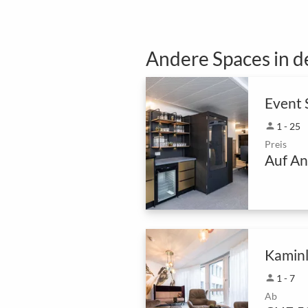
Andere Spaces in d
Event 
person
1 - 25
Preis
Auf An
Kamin
person
1 - 7
Ab