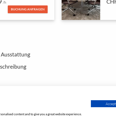
9
CHF
/h
BUCHUNG ANFRAGEN
 Ausstattung
eschreibung
Footer öffnen
Accept 
rsonalised content and to give you a great website experience.