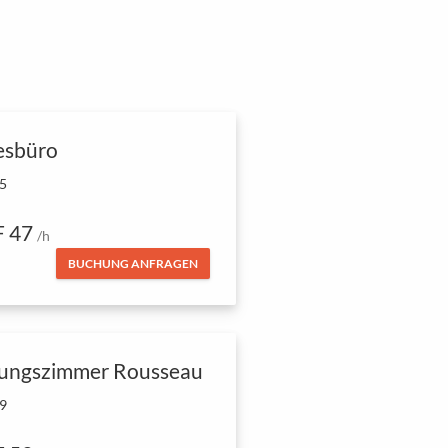
esbüro
 5
 47
/h
BUCHUNG ANFRAGEN
zungszimmer Rousseau
 9