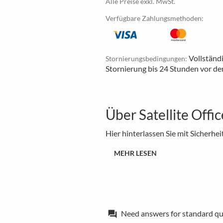
Alle Preise exkl. MwSt.
Verfügbare Zahlungsmethoden:
Vollständ
Stornierungsbedingungen:
Stornierung bis 24 Stunden vor de
Über Satellite Offi
Hier hinterlassen Sie mit Sicherhei
MEHR LESEN
Need answers for standard qu
forum