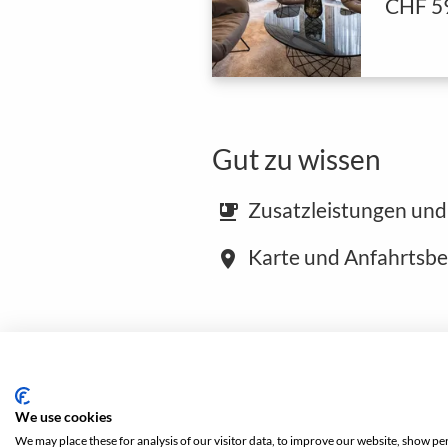
CHF 5
Gut zu wissen
Zusatzleistungen und
emoji_food_beverage
Karte und Anfahrtsb
place
We use cookies
Buchen
We may place these for analysis of our visitor data, to improve our website, show pe