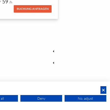
 59
/h
BUCHUNG ANFRAGEN
all
Deny
No, adjust
JETZT BUCHEN