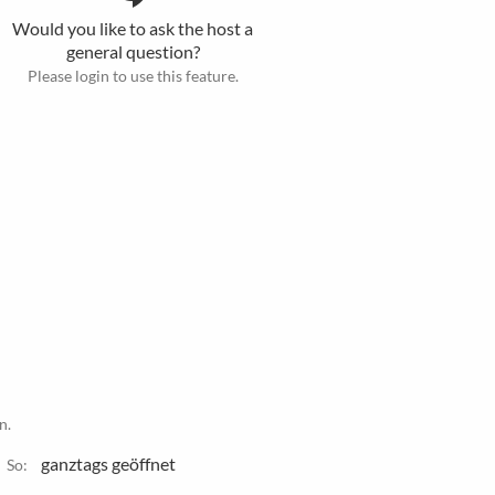
Would you like to ask the host a
general question?
Please login to use this feature.
n.
ganztags geöffnet
So: