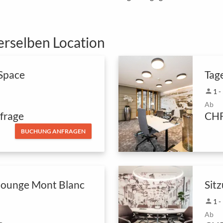
erselben Location
Space
Tag
person
1 -
Ab
frage
CHF
BUCHUNG ANFRAGEN
lounge Mont Blanc
Sit
person
1 -
Ab