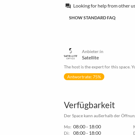
Looking for help from other u
forum
SHOW STANDARD FAQ
Anbieter:in
Satellite
The host is the expert for this space. Y
Antwortrate: 75%
Verfügbarkeit
Der Space kann außerhalb der Öffnung
08:00 - 18:00
Mo:
08:00 - 18:00
Di: