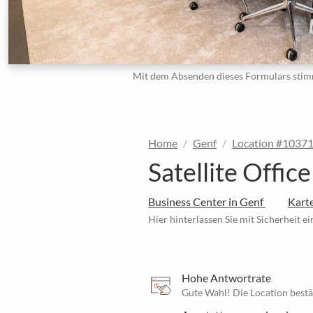
Mit dem Absenden dieses Formulars stim
Home
Genf
Location #1037
Satellite Offi
Business Center in Genf
Kart
Hier hinterlassen Sie mit Sicherheit e
Hohe Antwortrate
Gute Wahl! Die Location bestä