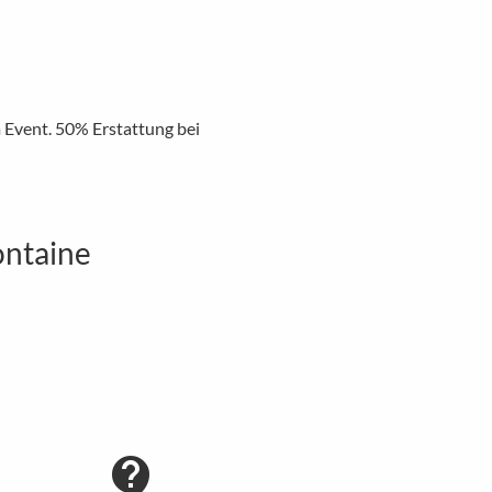
m Event. 50% Erstattung bei
ontaine
contact_support