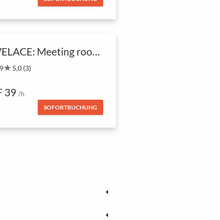
LOVELACE: Meeting room for up to 9 pers
 9
star
5,0 (3)
 39
/h
SOFORTBUCHUNG