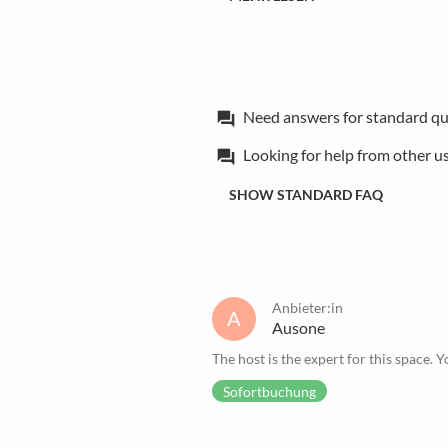
Need answers for standard qu
forum
Looking for help from other u
forum
SHOW STANDARD FAQ
Anbieter:in
A
Ausone
The host is the expert for this space. Y
Sofortbuchung