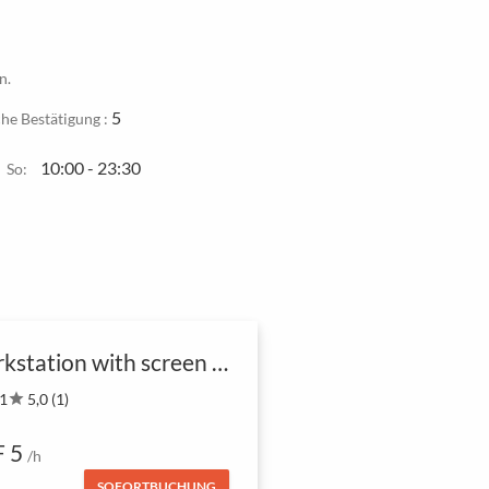
n.
5
he Bestätigung :
10:00 - 23:30
So:
Workstation with screen for 1 pers
 1
star
5,0 (1)
 5
/h
SOFORTBUCHUNG