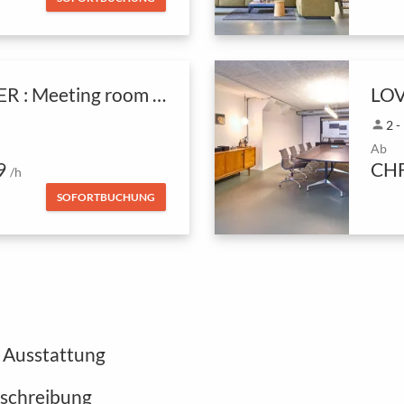
HOPPER : Meeting room for up to 14 pers
person
2 -
Ab
9
CHF
/h
SOFORTBUCHUNG
 Ausstattung
eschreibung