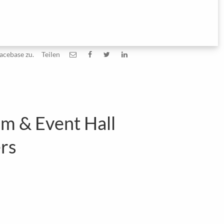
acebase zu.
Teilen
om & Event Hall
ers