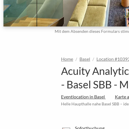
Mit dem Absenden dieses Formulars stim
Home
Basel
Location #1039
Acuity Analyti
- Basel SBB - M
Eventlocation in Basel
Karte 
Helle Haupthalle nahe Basel SBB – ide
Sofortbuchung