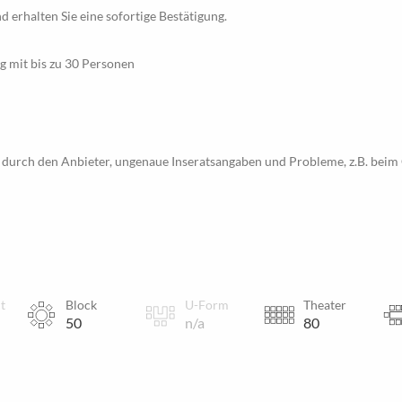
d erhalten Sie eine sofortige Bestätigung.
ng mit bis zu 30 Personen
 durch den Anbieter, ungenaue Inseratsangaben und Probleme, z.B. beim 
t
Block
U-Form
Theater
50
n/a
80