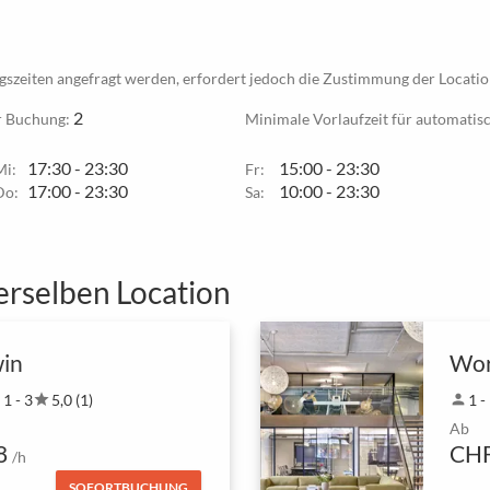
szeiten angefragt werden, erfordert jedoch die Zustimmung der Locatio
2
r Buchung:
Minimale Vorlaufzeit für automatisc
17:30 - 23:30
15:00 - 23:30
Mi:
Fr:
17:00 - 23:30
10:00 - 23:30
Do:
Sa:
erselben Location
in
n
1 - 3
star
5,0 (1)
person
1 -
Ab
8
CHF
/h
SOFORTBUCHUNG