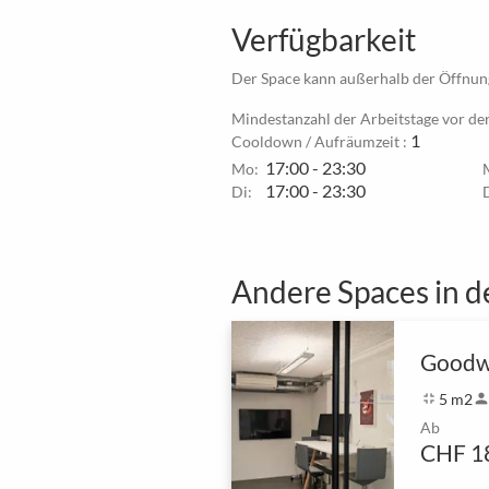
Verfügbarkeit
Der Space kann außerhalb der Öffnung
Mindestanzahl der Arbeitstage vor de
1
Cooldown / Aufräumzeit :
17:00 - 23:30
Mo:
17:00 - 23:30
Di:
Andere Spaces in d
Goodw
fullscreen_exit
5 m2
perso
Ab
CHF 1