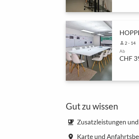
person
2 - 14
Ab
CHF 3
Gut zu wissen
Zusatzleistungen und
emoji_food_beverage
Karte und Anfahrtsb
place