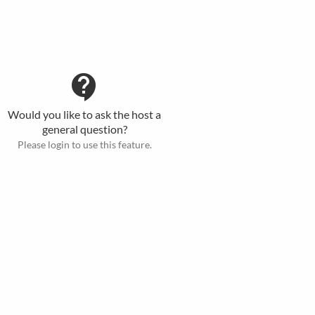
contact_support
Would you like to ask the host a
general question?
Please login to use this feature.