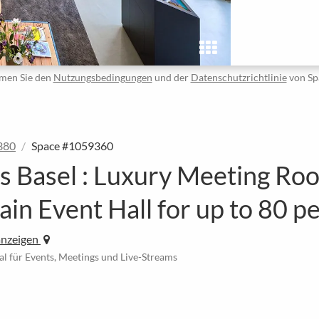
men Sie den
Nutzungsbedingungen
und der
Datenschutzrichtlinie
von Sp
380
Space #1059360
cs Basel : Luxury Meeting Ro
ain Event Hall for up to 80 p
anzeigen
al für Events, Meetings und Live-Streams