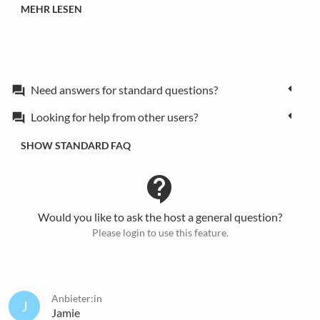
MEHR LESEN
Need answers for standard questions?
forum
Looking for help from other users?
forum
SHOW STANDARD FAQ
contact_support
Would you like to ask the host a general question?
Please login to use this feature.
Anbieter:in
J
Jamie