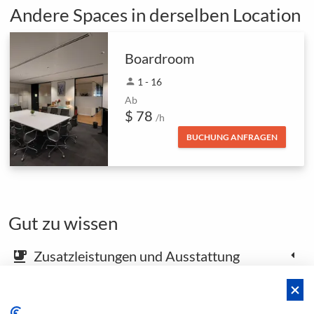
Andere Spaces in derselben Location
Boardroom
person
1 - 16
Ab
$ 78
/h
BUCHUNG ANFRAGEN
Gut zu wissen
Zusatzleistungen und Ausstattung
emoji_food_beverage
Karte und Anfahrtsbeschreibung
place