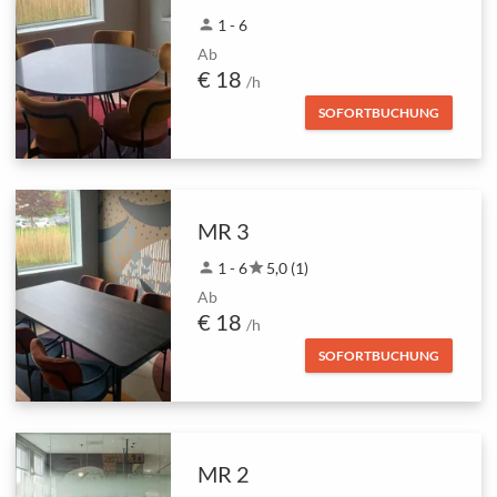
person
1 - 6
Ab
€ 18
/h
SOFORTBUCHUNG
MR 3
person
1 - 6
star
5,0 (1)
Ab
€ 18
/h
SOFORTBUCHUNG
MR 2