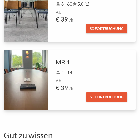
person
8 - 60
star
5,0 (1)
Ab
€ 39
/h
SOFORTBUCHUNG
MR 1
person
2 - 14
Ab
€ 39
/h
SOFORTBUCHUNG
Gut zu wissen