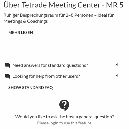
Über Tetrade Meeting Center - MR 5
Ruhiger Besprechungsraum für 2–8 Personen – ideal für
Meetings & Coachings
MEHR LESEN
Need answers for standard questions?
forum
Looking for help from other users?
forum
SHOW STANDARD FAQ
contact_support
Would you like to ask the host a general question?
Please login to use this feature.