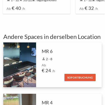
€ 40
€ 32
Ab
/h
Ab
/h
Andere Spaces in derselben Location
MR 6
person
2 - 8
Ab
€ 24
/h
SOFORTBUCHUNG
MR 4