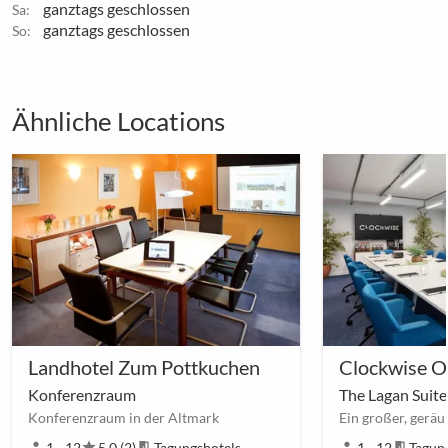
ganztags geschlossen
Sa:
ganztags geschlossen
So:
Ähnliche Locations
Landhotel Zum Pottkuchen
Clockwise Of
Konferenzraum
The Lagan Suite
Konferenzraum in der Altmark
person
1 - 12
star
5,0 (2)
meeting_room
Tagungshotels
person
1 - 12
meeting_room
Tagun