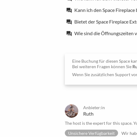
Kann ich den Space Fireplace 
forum
Bietet der Space Fireplace Ex
forum
Wie sind die Öffnungszeiten v
forum
Eine Buchung für diesen Space kan
Bei weiteren Fragen können Sie
Ru
Wenn Sie zusätzlichen Support v
Anbieter:in
Ruth
The host is the expert for this space. Y
Unsichere Verfügbarkeit
Wir habe