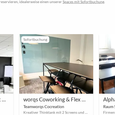
 reservieren, idealerweise einen unserer
Spaces mit Sofortbuchung
.
Sofortbuchung
worqs Coworking & Flex Office Aachen Eastside
worqs Coworking & Flex Office Aachen City
Alph
Teamworqs Cocreation
Raum 
Kreativer Thinktank mit 2 Screens und Glasboards – ideal für Teams bis 6