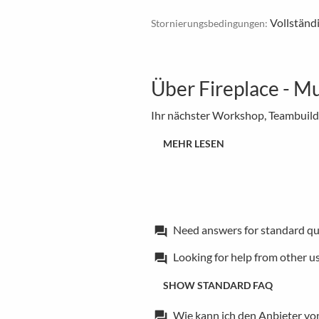
Vollständ
Stornierungsbedingungen:
Über Fireplace - M
Ihr nächster Workshop, Teambuild
MEHR LESEN
Need answers for standard qu
forum
Looking for help from other u
forum
SHOW STANDARD FAQ
Wie kann ich den Anbieter vo
forum