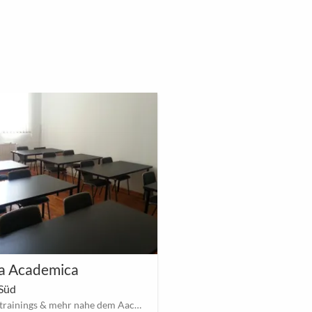
a Academica
Alpha Academica
Süd
Raum Nord
Firmentrainings & mehr nahe dem Aachener Dom