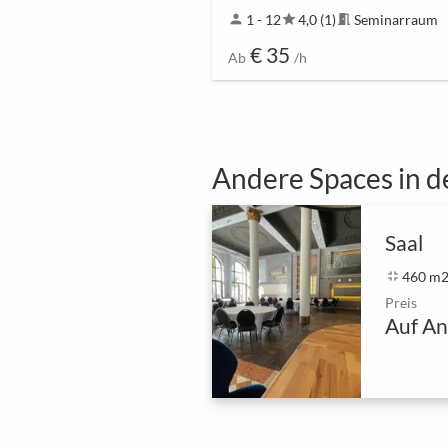
person
1 - 12
star
4,0 (1)
meeting_room
Seminarraum
€ 35
Ab
/h
Andere Spaces in d
Saal
fullscreen_exit
460 m
Preis
Auf An