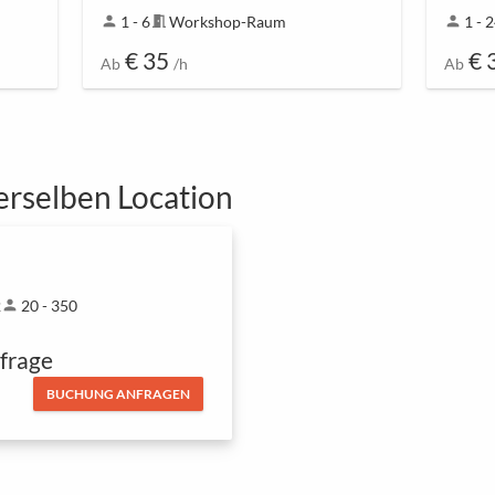
person
1 - 6
meeting_room
Workshop-Raum
person
1 - 
€ 35
€ 
Ab
/h
Ab
erselben Location
2
person
20 - 350
frage
BUCHUNG ANFRAGEN