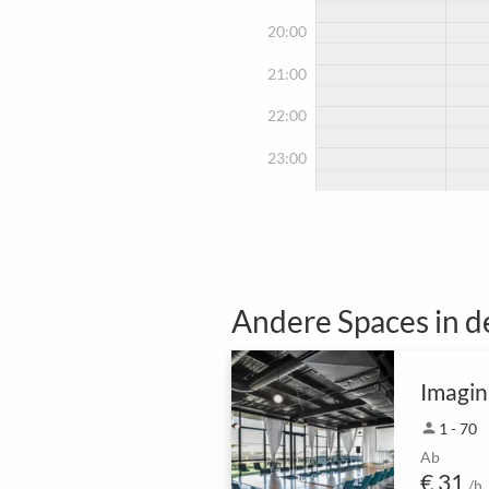
20:00
21:00
22:00
23:00
Andere Spaces in d
person
1 - 70
Ab
€ 31
/h