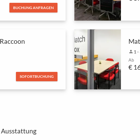
BUCHUNG ANFRAGEN
 Raccoon
Mat
person
1 -
Ab
€ 1
SOFORTBUCHUNG
 Ausstattung