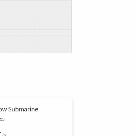
low Submarine
 13
7
/h