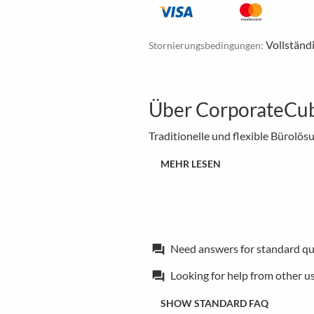
Vollständ
Stornierungsbedingungen:
Über CorporateCube
Traditionelle und flexible Bürolös
MEHR LESEN
Need answers for standard qu
forum
Looking for help from other u
forum
SHOW STANDARD FAQ