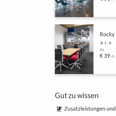
Rocky
person
1 - 8
Ab
€ 39
/h
Gut zu wissen
Zusatzleistungen und
emoji_food_beverage