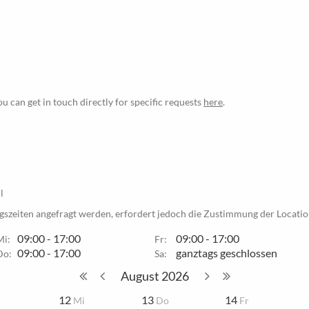
ou can get in touch directly for specific requests
here
.
l
szeiten angefragt werden, erfordert jedoch die Zustimmung der Locatio
09:00 - 17:00
09:00 - 17:00
Mi:
Fr:
09:00 - 17:00
ganztags geschlossen
Do:
Sa:
August
2026
12
13
14
i
Mi
Do
Fr