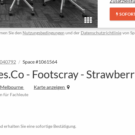
Zusatzleist
SOFOR
men Sie den
Nutzungsbedingungen
und der
Datenschutzrichtlinie
von Sp
1040792
Space #1061564
.Co - Footscray - Strawberr
t Melbourne
Karte anzeigen
en für Fachleute
d erhalten Sie eine sofortige Bestätigung.