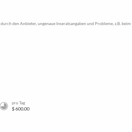
 durch den Anbieter, ungenaue Inseratsangaben und Probleme, z.B. beim 
pro Tag
$ 600.00