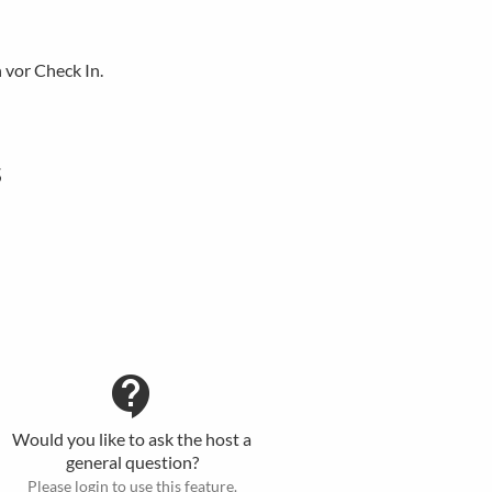
 vor Check In.
s
contact_support
Would you like to ask the host a
general question?
Please login to use this feature.