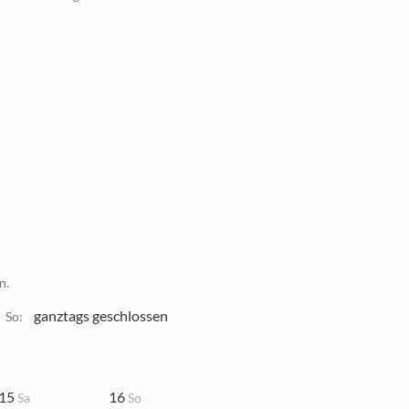
n.
ganztags geschlossen
So:
15
16
Sa
So