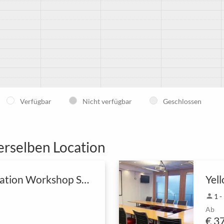
Verfügbar
Nicht verfügbar
Geschlossen
erselben Location
Imagination Workshop Space
Yel
person
1 -
Ab
€ 3