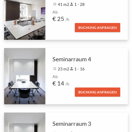
fullscreen_exit
41 m2
person
1 - 28
Ab
€ 25
/h
BUCHUNG ANFRAGEN
Seminarraum 4
fullscreen_exit
23 m2
person
1 - 16
Ab
€ 14
/h
BUCHUNG ANFRAGEN
Seminarraum 3