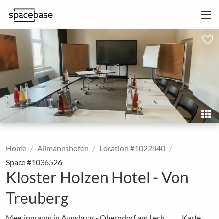
Home
Allmannshofen
Location #1022840
Space #1036526
Kloster Holzen Hotel - Von
Treuberg
Meetingraum in Augsburg - Oberndorf am Lech
Karte