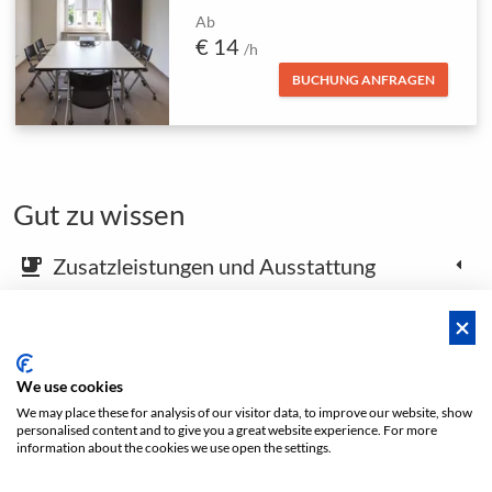
Ab
€ 14
/h
BUCHUNG ANFRAGEN
Gut zu wissen
Zusatzleistungen und Ausstattung
emoji_food_beverage
Karte und Anfahrtsbeschreibung
place
We use cookies
We may place these for analysis of our visitor data, to improve our website, show
Footer öffnen
personalised content and to give you a great website experience. For more
information about the cookies we use open the settings.