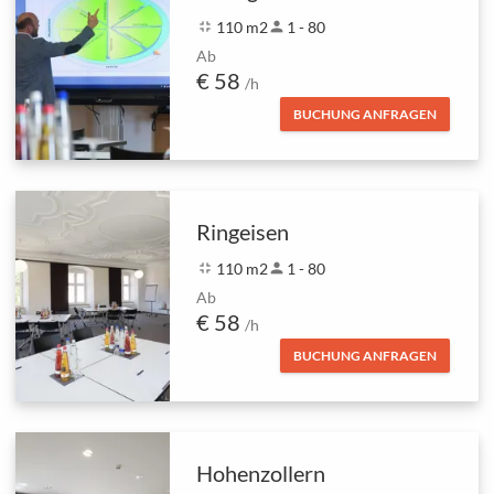
fullscreen_exit
110 m2
person
1 - 80
Ab
€ 58
/h
BUCHUNG ANFRAGEN
Ringeisen
fullscreen_exit
110 m2
person
1 - 80
Ab
€ 58
/h
BUCHUNG ANFRAGEN
Hohenzollern