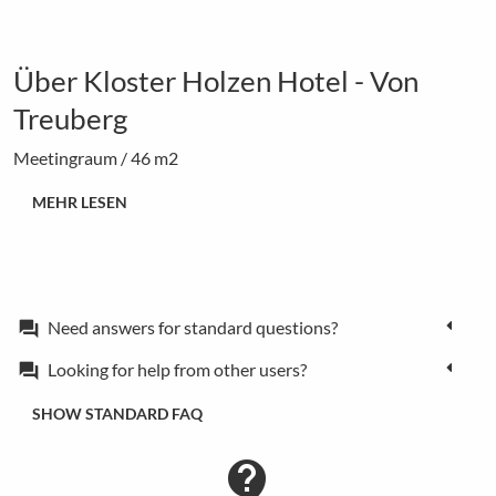
Über Kloster Holzen Hotel - Von
Treuberg
Meetingraum / 46 m2
MEHR LESEN
Need answers for standard questions?
forum
Looking for help from other users?
forum
SHOW STANDARD FAQ
contact_support