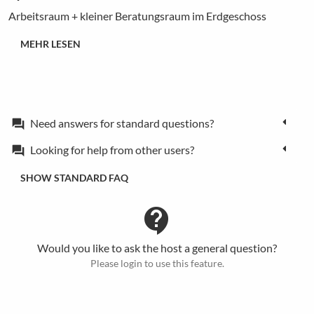
Arbeitsraum + kleiner Beratungsraum im Erdgeschoss
MEHR LESEN
Need answers for standard questions?
forum
Looking for help from other users?
forum
SHOW STANDARD FAQ
contact_support
Would you like to ask the host a general question?
Please login to use this feature.