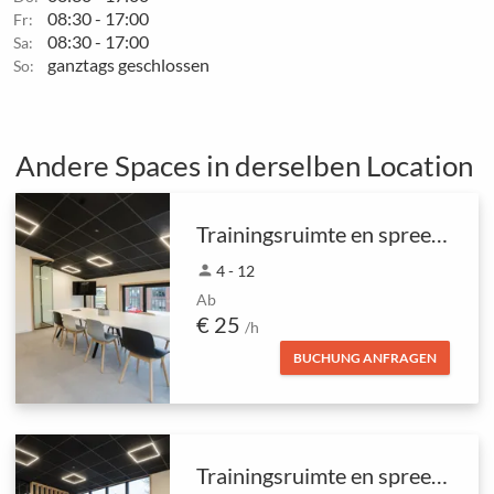
08:30 - 17:00
Fr:
08:30 - 17:00
Sa:
ganztags geschlossen
So:
Andere Spaces in derselben Location
Trainingsruimte en spreekkamer boven (4-12 p)
person
4 - 12
Ab
€ 25
/h
BUCHUNG ANFRAGEN
Trainingsruimte en spreekkamer beneden