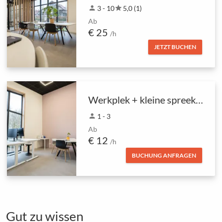
person
3 - 10
star
5,0 (1)
Ab
€ 25
/h
JETZT BUCHEN
Werkplek + kleine spreekkamer boven
person
1 - 3
Ab
€ 12
/h
BUCHUNG ANFRAGEN
Gut zu wissen