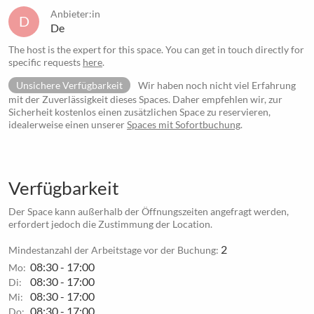
Anbieter:in
D
De
The host is the expert for this space. You can get in touch directly for
specific requests
here
.
Unsichere Verfügbarkeit
Wir haben noch nicht viel Erfahrung
mit der Zuverlässigkeit dieses Spaces. Daher empfehlen wir, zur
Sicherheit kostenlos einen zusätzlichen Space zu reservieren,
idealerweise einen unserer
Spaces mit Sofortbuchung
.
Verfügbarkeit
Der Space kann außerhalb der Öffnungszeiten angefragt werden,
erfordert jedoch die Zustimmung der Location.
2
Mindestanzahl der Arbeitstage vor der Buchung:
08:30 - 17:00
Mo:
08:30 - 17:00
Di:
08:30 - 17:00
Mi:
08:30 - 17:00
Do: