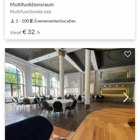
Multifunktionsraum
Multifunctionele zaal
1 - 100
Evenementenlocaties
person
meeting_room
€ 32
Vanaf
/h