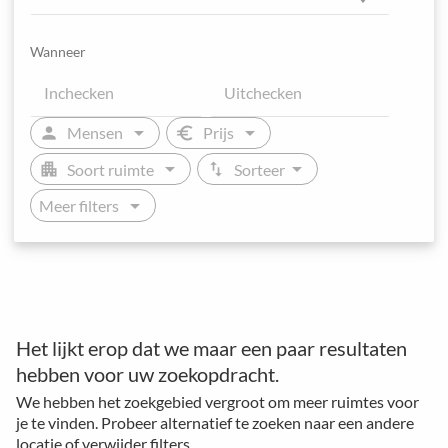
Wanneer
arrow_drop_down
arrow_drop_down
person
euro
Mensen
Prijs
arrow_drop_down
arrow_drop_down
apartment
swap_vert
Soort ruimte
Sorteer
arrow_drop_down
Meer filters
Het lijkt erop dat we maar een paar resultaten
hebben voor uw zoekopdracht.
We hebben het zoekgebied vergroot om meer ruimtes voor
je te vinden. Probeer alternatief te zoeken naar een andere
locatie of verwijder filters.