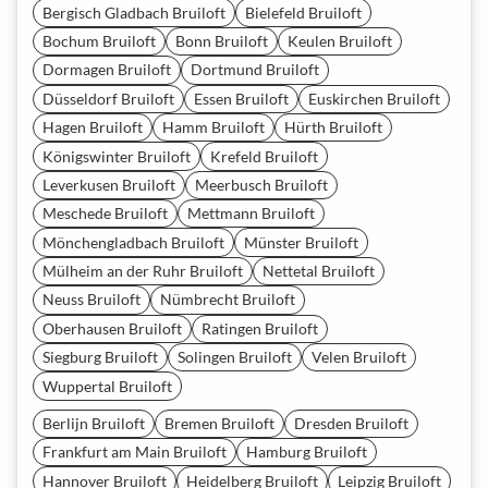
Bergisch Gladbach Bruiloft
Bielefeld Bruiloft
Bochum Bruiloft
Bonn Bruiloft
Keulen Bruiloft
Dormagen Bruiloft
Dortmund Bruiloft
Düsseldorf Bruiloft
Essen Bruiloft
Euskirchen Bruiloft
Hagen Bruiloft
Hamm Bruiloft
Hürth Bruiloft
Königswinter Bruiloft
Krefeld Bruiloft
Leverkusen Bruiloft
Meerbusch Bruiloft
Meschede Bruiloft
Mettmann Bruiloft
Mönchengladbach Bruiloft
Münster Bruiloft
Mülheim an der Ruhr Bruiloft
Nettetal Bruiloft
Neuss Bruiloft
Nümbrecht Bruiloft
Oberhausen Bruiloft
Ratingen Bruiloft
Siegburg Bruiloft
Solingen Bruiloft
Velen Bruiloft
Wuppertal Bruiloft
Berlijn Bruiloft
Bremen Bruiloft
Dresden Bruiloft
Frankfurt am Main Bruiloft
Hamburg Bruiloft
Hannover Bruiloft
Heidelberg Bruiloft
Leipzig Bruiloft