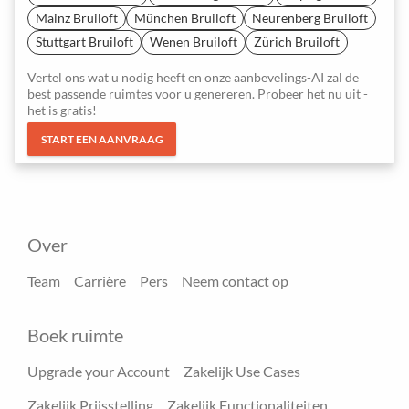
Mainz Bruiloft
München Bruiloft
Neurenberg Bruiloft
Stuttgart Bruiloft
Wenen Bruiloft
Zürich Bruiloft
Vertel ons wat u nodig heeft en onze aanbevelings-AI zal de
best passende ruimtes voor u genereren. Probeer het nu uit -
het is gratis!
START EEN AANVRAAG
Over
Team
Carrière
Pers
Neem contact op
Boek ruimte
Upgrade your Account
Zakelijk Use Cases
Zakelijk Prijsstelling
Zakelijk Functionaliteiten