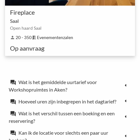
Fireplace
Saal
Open haard Saal
20 - 350
Evenementenzalen
person
meeting_room
Op aanvraag
Wat is het gemiddelde uurtarief voor
forum
Workshopruimtes in Aken?
Hoeveel uren zijn inbegrepen in het dagtarief?
forum
Wat is het verschil tussen een boeking en een
forum
reservering?
Kan ik de locatie voor slechts een paar uur
forum