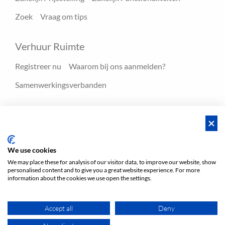
Zoek
Vraag om tips
Verhuur Ruimte
Registreer nu
Waarom bij ons aanmelden?
Samenwerkingsverbanden
Hulpmiddelen
Blog
FAQ - Help center
We use cookies
We may place these for analysis of our visitor data, to improve our website, show
personalised content and to give you a great website experience. For more
Voorwaarden
Privacy
Voorwaarden/Impressum
information about the cookies we use open the settings.
Sitemap
EN
DE
NL
Accept all
Deny