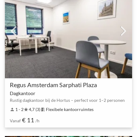
Regus Amsterdam Sarphati Plaza
Dagkantoor
Rustig dagkantoor bij de Hortus – perfect voor 1–2 personen
1 - 2
4,7 (3)
Flexibele kantoorruimtes
person
star
meeting_room
€ 11
Vanaf
/h