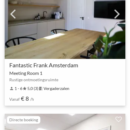
Fantastic Frank Amsterdam
Meeting Room 1
Rustige ontmoetingsruimte
1 - 6
5,0 (3)
Vergaderzalen
person
star
meeting_room
€ 8
Vanaf
/h
Directe boeking