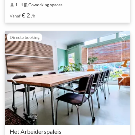
1 - 1
Coworking spaces
person
meeting_room
€ 2
Vanaf
/h
Directe boeking
Het Arbeiderspaleis