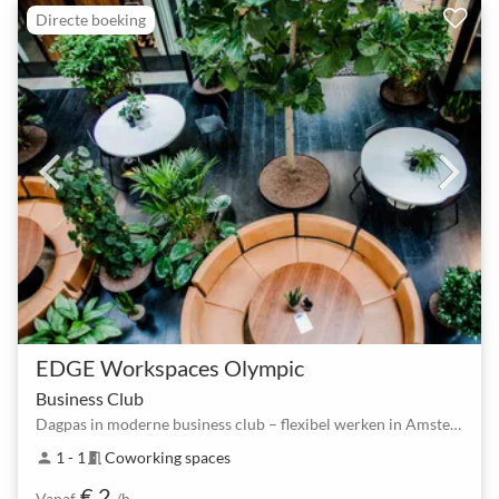
Directe boeking
EDGE Workspaces Olympic
Business Club
Dagpas in moderne business club – flexibel werken in Amsterdam‑Zuid
1 - 1
Coworking spaces
person
meeting_room
€ 2
Vanaf
/h