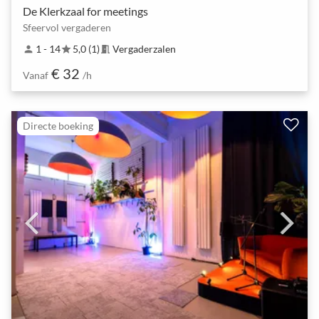
De Klerkzaal for meetings
Sfeervol vergaderen
1 - 14
5,0 (1)
Vergaderzalen
person
star
meeting_room
€ 32
Vanaf
/h
Directe boeking