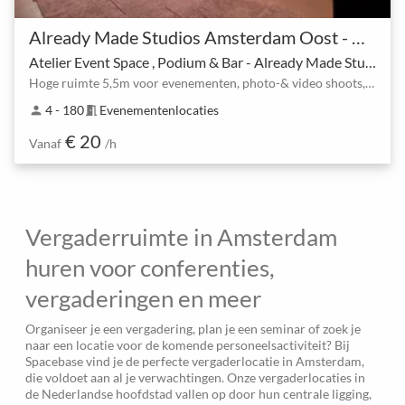
Already Made Studios Amsterdam Oost - Van der Madeweg 5
Atelier Event Space , Podium & Bar - Already Made Studios
Hoge ruimte 5,5m voor evenementen, photo-& video shoots, borrels, (bedrijfs)feesten en presentaties.
4 - 180
Evenementenlocaties
person
meeting_room
€ 20
Vanaf
/h
Vergaderruimte in Amsterdam
huren voor conferenties,
vergaderingen en meer
Organiseer je een vergadering, plan je een seminar of zoek je
naar een locatie voor de komende personeelsactiviteit? Bij
Spacebase vind je de perfecte vergaderlocatie in Amsterdam,
die voldoet aan al je verwachtingen. Onze vergaderlocaties in
de Nederlandse hoofdstad vallen op door hun centrale ligging,