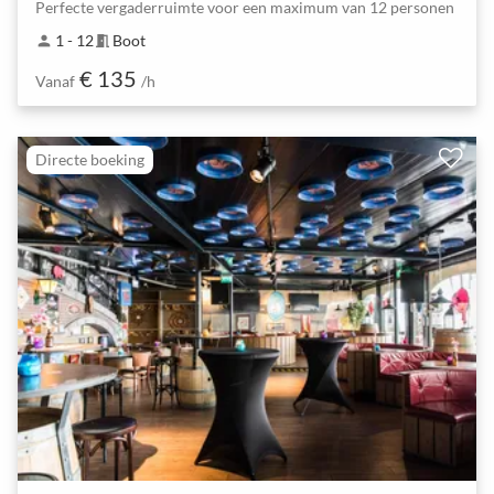
Perfecte vergaderruimte voor een maximum van 12 personen
1 - 12
Boot
person
meeting_room
€ 135
Vanaf
/h
Directe boeking