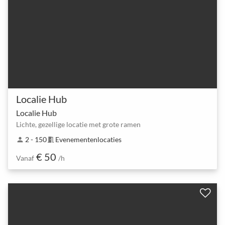
Localie Hub
Localie Hub
Lichte, gezellige locatie met grote ramen
2 - 150
Evenementenlocaties
person
meeting_room
€ 50
Vanaf
/h