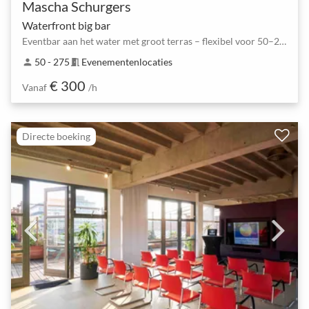
Mascha Schurgers
Waterfront big bar
Eventbar aan het water met groot terras – flexibel voor 50–275 gasten
50 - 275
Evenementenlocaties
person
meeting_room
€ 300
Vanaf
/h
Directe boeking