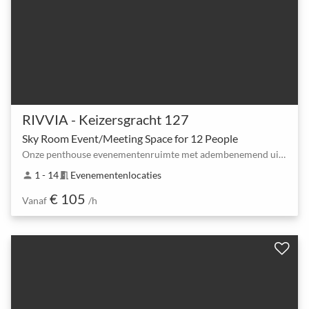
RIVVIA - Keizersgracht 127
Sky Room Event/Meeting Space for 12 People
Onze penthouse evenementenruimte met adembenemend uitzicht over de stad
1 - 14
Evenementenlocaties
person
meeting_room
€ 105
Vanaf
/h