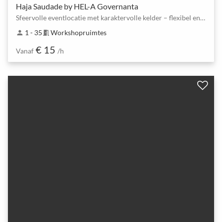
Haja Saudade by HEL-A Governanta
Sfeervolle eventlocatie met karaktervolle kelder – flexibel en inspirerend
1 - 35
Workshopruimtes
person
meeting_room
€ 15
Vanaf
/h