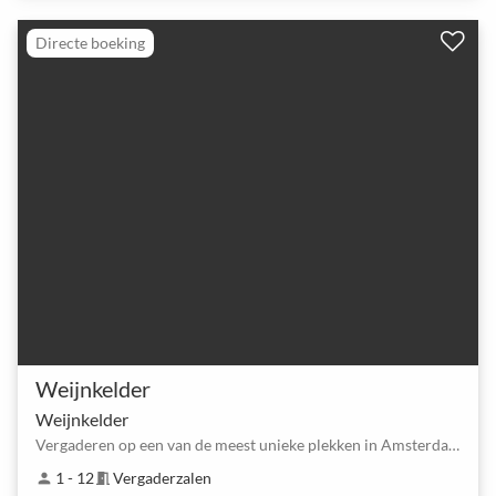
Directe boeking
Weijnkelder
Weijnkelder
Vergaderen op een van de meest unieke plekken in Amsterdam met voldoende parkeergelegenheid?
1 - 12
Vergaderzalen
person
meeting_room