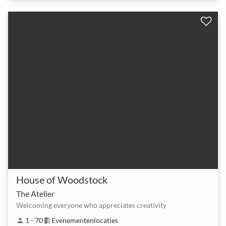
House of Woodstock
The Atelier
Welcoming everyone who appreciates creativity
1 - 70
Evenementenlocaties
person
meeting_room