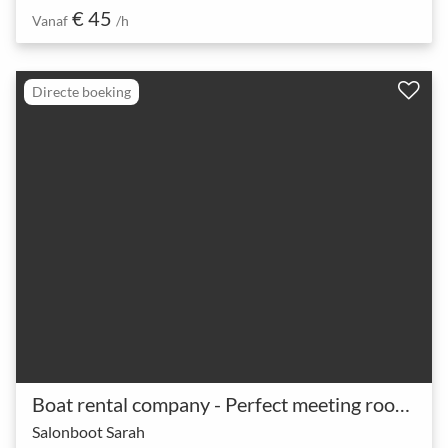
€ 45
Vanaf
/h
Directe boeking
Boat rental company - Perfect meeting rooms
Salonboot Sarah