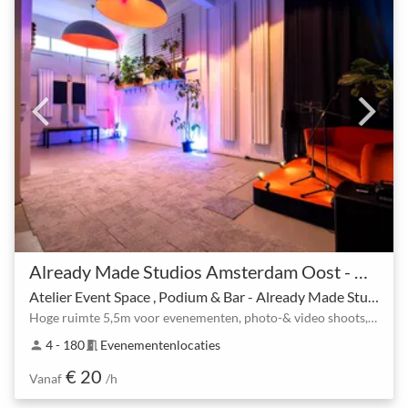
Already Made Studios Amsterdam Oost - Van der Madeweg 5
Atelier Event Space , Podium & Bar - Already Made Studios
Hoge ruimte 5,5m voor evenementen, photo-& video shoots, borrels, (bedrijfs)feesten en presentaties.
4 - 180
Evenementenlocaties
person
meeting_room
€ 20
Vanaf
/h