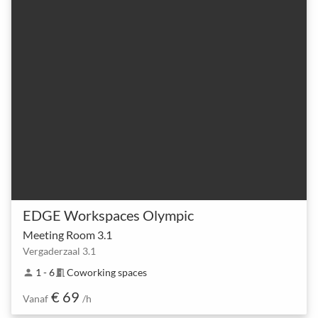
EDGE Workspaces Olympic
Meeting Room 3.1
Vergaderzaal 3.1
1 - 6
Coworking spaces
person
meeting_room
€ 69
Vanaf
/h