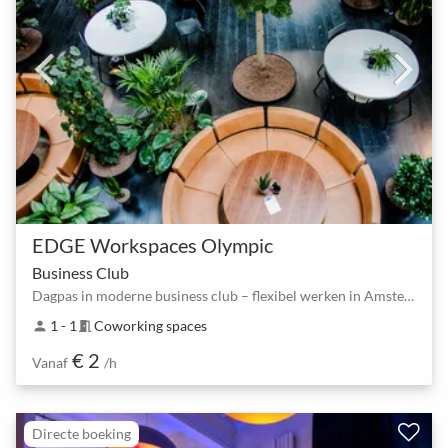
EDGE Workspaces Olympic
Business Club
Dagpas in moderne business club – flexibel werken in Amsterdam‑Zuid
1 - 1
Coworking spaces
person
meeting_room
€ 2
Vanaf
/h
Directe boeking