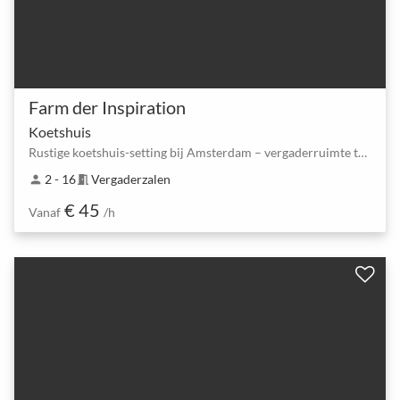
Farm der Inspiration
Koetshuis
Rustige koetshuis-setting bij Amsterdam – vergaderruimte tot 16 personen
2 - 16
Vergaderzalen
person
meeting_room
€ 45
Vanaf
/h