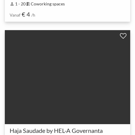
1 - 20
Coworking spaces
person
meeting_room
€ 4
Vanaf
/h
Haja Saudade by HEL-A Governanta