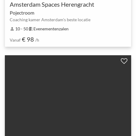
Amsterdam Spaces Herengracht
Pojectroom
Coaching kamer Amsterdam's beste locatie
10 - 50
Evenementenzalen
person
meeting_room
€ 98
Vanaf
/h