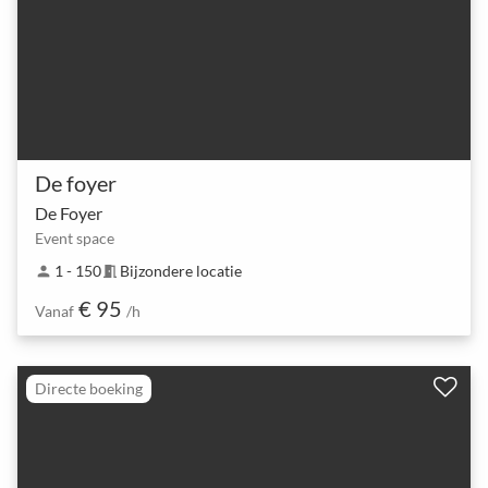
De foyer
De Foyer
Event space
1 - 150
Bijzondere locatie
person
meeting_room
€ 95
Vanaf
/h
Directe boeking