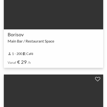
Borisov
Main Bar / Restaurant Space
1 - 200
Café
person
meeting_room
€ 29
Vanaf
/h