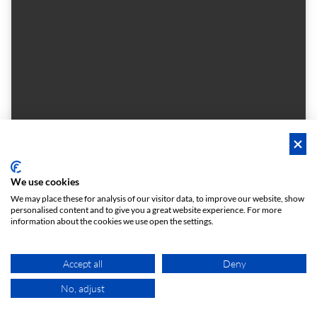
Het Portiershuisje
De benedenruimte
We use cookies
Een multifuncionele ruimte
We may place these for analysis of our visitor data, to improve our website, show
personalised content and to give you a great website experience. For more
5 - 80
Vergaderzalen
person
meeting_room
information about the cookies we use open the settings.
€ 71
Vanaf
/h
Accept all
Deny
No, adjust
KAART